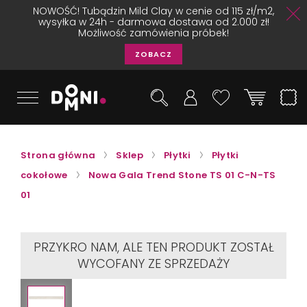
NOWOŚĆ! Tubądzin Mild Clay w cenie od 115 zł/m2,
wysyłka w 24h - darmowa dostawa od 2.000 zł!
Możliwość zamówienia próbek!
ZOBACZ
Strona główna
Sklep
Płytki
Płytki
cokołowe
Nowa Gala Trend Stone TS 01 C-N-TS
01
PRZYKRO NAM, ALE TEN PRODUKT ZOSTAŁ
WYCOFANY ZE SPRZEDAŻY