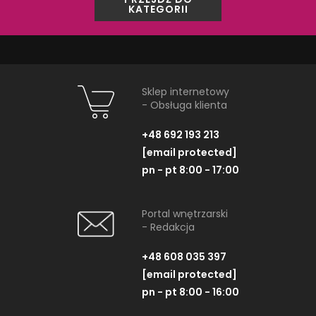
KATEGORII
PRODUKTY Z KOLEKCJI
Sklep internetowy
- Obsługa klienta
+48 692 193 213
[email protected]
pn - pt 8:00 - 17:00
Portal wnętrzarski
- Redakcja
+48 608 035 397
[email protected]
pn - pt 8:00 - 16:00
Nowa Gala Trend Stone
Nowa Gala T
TS 13 M-c-TS 13
TS 01 K-N