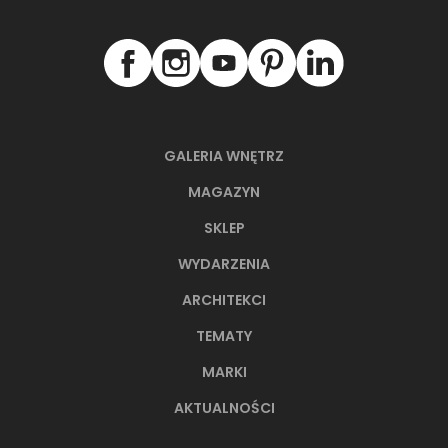
Mozaika, natura, 29,7x29,7 cm
Stopnica, natu
GALERIA WNĘTRZ
ZOBACZ PRODUKT
ZOBACZ P
MAGAZYN
SKLEP
WYDARZENIA
ARCHITEKCI
NAJNOWSZE ARTYKUŁY
TEMATY
MARKI
AKTUALNOŚCI