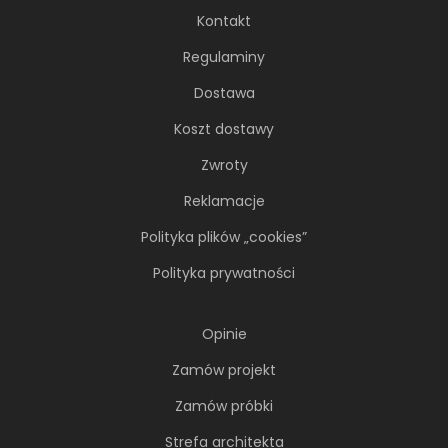
Kontakt
Regulaminy
Dostawa
Koszt dostawy
Zwroty
Reklamacje
Polityka plików „cookies”
66-metrowy apartament:
przystań dla nowoczesnej
Polityka prywatności
nomadki
Młoda, żyjąca dynamicznie inwestorka przez
Opinie
lata kursowała między światowymi
Zamów projekt
metropoliami...
Zamów próbki
Strefa architekta