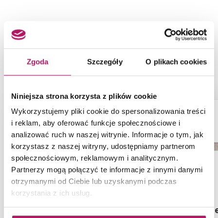
NASZE PROPOZYCJE ZAMIAST
PRODUKTU NOWA GALA TREND
Zgoda
Szczegóły
O plikach cookies
STONE TS 01 C-N-TS 01
Niniejsza strona korzysta z plików cookie
Wykorzystujemy pliki cookie do spersonalizowania treści
i reklam, aby oferować funkcje społecznościowe i
analizować ruch w naszej witrynie. Informacje o tym, jak
korzystasz z naszej witryny, udostępniamy partnerom
społecznościowym, reklamowym i analitycznym.
Partnerzy mogą połączyć te informacje z innymi danymi
otrzymanymi od Ciebie lub uzyskanymi podczas
korzystania z ich usług.
Paradyż Arctic Storm
Nowa Gala Ge