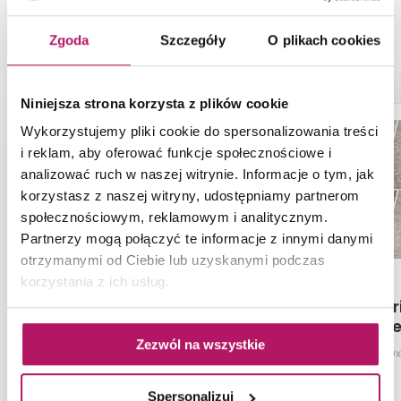
Zgoda
Szczegóły
O plikach cookies
PRODUKTY Z KOLEKCJI
Niniejsza strona korzysta z plików cookie
Wykorzystujemy pliki cookie do spersonalizowania treści
i reklam, aby oferować funkcje społecznościowe i
analizować ruch w naszej witrynie. Informacje o tym, jak
korzystasz z naszej witryny, udostępniamy partnerom
społecznościowym, reklamowym i analitycznym.
Partnerzy mogą połączyć te informacje z innymi danymi
otrzymanymi od Ciebie lub uzyskanymi podczas
korzystania z ich usług.
Opoczno Grand Wood
Opoczno Pr
Light Brown OP498-107-1
Mosaic Trap
08
Zezwól na wszystkie
Płytka podłogowa, 22,7x119,5 cm
Mozaika, 19
Spersonalizuj