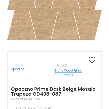
marka
kolekcje (2)
Opoczno
Grand Wood Prime
Grand Wood
Opoczno Prime Dark Beige Mosaic
Trapeze OD498-087
Mozaika, 19x30,6 cm
podaj imię i nazwisko