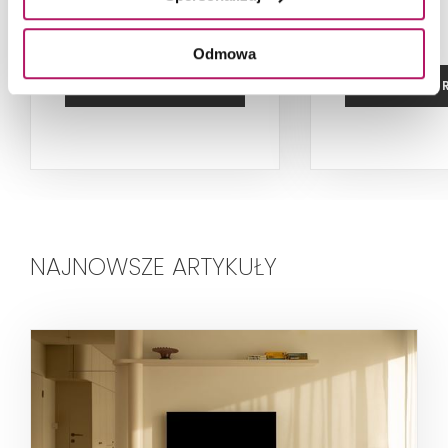
Odmowa
ZOBACZ PRODUKT
ZOBACZ P
NAJNOWSZE ARTYKUŁY