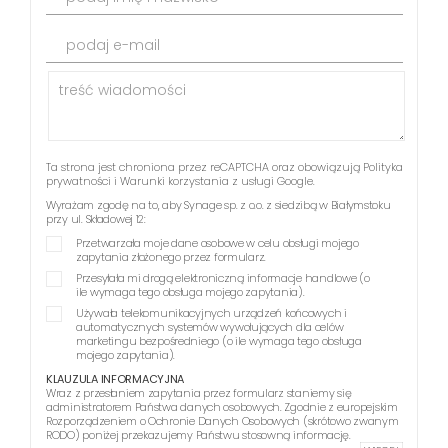
podaj e-mail
Ta strona jest chroniona przez reCAPTCHA oraz obowiązują
Polityka
prywatności
i
Warunki korzystania z usługi
Google.
Wyrażam zgodę na to, aby Synage sp. z o.o. z siedzibą w Białymstoku
przy ul. Składowej 12:
Przetwarzała moje dane osobowe w celu obsługi mojego
zapytania złożonego przez formularz.
Przesyłała mi drogą elektroniczną informacje handlowe (o
ile wymaga tego obsługa mojego zapytania).
Używała telekomunikacyjnych urządzeń końcowych i
automatycznych systemów wywołujących dla celów
marketingu bezpośredniego (o ile wymaga tego obsługa
mojego zapytania).
KLAUZULA INFORMACYJNA
Wraz z przesłaniem zapytania przez formularz staniemy się
administratorem Państwa danych osobowych. Zgodnie z europejskim
Rozporządzeniem o Ochronie Danych Osobowych (skrótowo zwanym
RODO) poniżej przekazujemy Państwu stosowną informację.