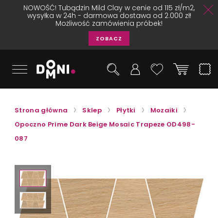
NOWOŚĆ! Tubądzin Mild Clay w cenie od 115 zł/m2,
wysyłka w 24h - darmowa dostawa od 2.000 zł!
Możliwość zamówienia próbek!
ZOBACZ
Strona główna
Sklep
Płytki
Mozaiki
Opoczno Prime Dark Beige Mosaic Trapeze OD498-
087