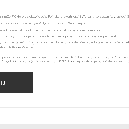
rzez reCAPTCHA oraz obowiązują
Polityka prywatności
i
Warunki korzystania z usługi
G
e sp. z o.o. z siedzibą w Białymstoku przy ul. Składowej 12:
 osobowe w celu obsługi mojego zapytania złożonego przez formularz.
ektroniczną informacje handlowe (o ile wymaga tego obsługa mojego zapytania).
yjnych urządzeń końcowych i automatycznych systemów wywołujących dla celów mark
ługa mojego zapytania).
a przez formularz staniemy się administratorem Państwa danych osobowych. Zgodnie z
 Danych Osobowych (skrótowo zwanym RODO) poniżej przekazujemy Państwu stosowną 
IJ