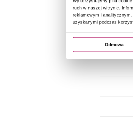
Wykorzystujemy pliki cookie 
ruch w naszej witrynie. Inf
reklamowym i analitycznym. 
uzyskanymi podczas korzysta
Odmowa