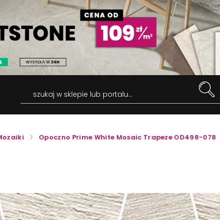
szukaj w sklepie lub portalu...
Mozaiki
Opoczno Prime White Mosaic Trapeze OD498-078