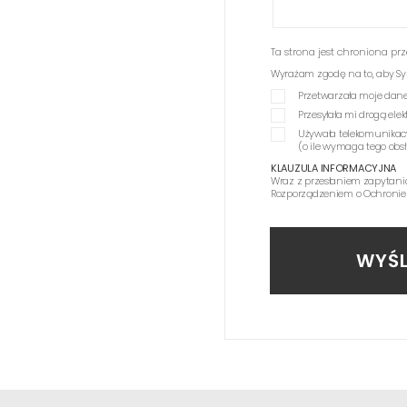
Ta strona jest chroniona p
Wyrażam zgodę na to, aby Synag
Przetwarzała moje dane
Przesyłała mi drogą el
Używała telekomunikac
(o ile wymaga tego obs
KLAUZULA INFORMACYJNA
Wraz z przesłaniem zapytani
Rozporządzeniem o Ochronie
WYŚL