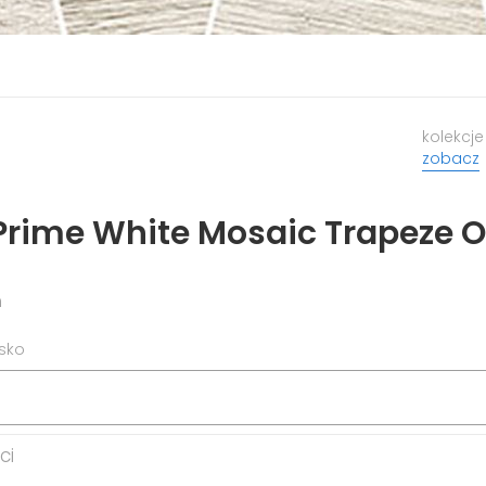
kolekcje
zobacz
G
G
Prime White Mosaic Trapeze 
m
isko