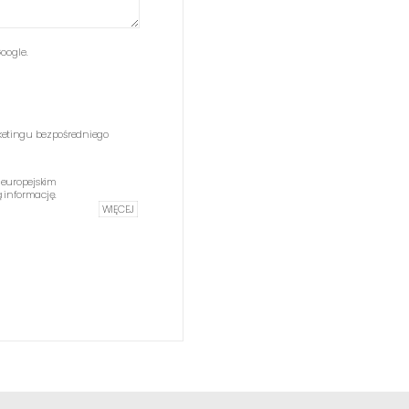
oogle.
etingu bezpośredniego
 europejskim
informację.
WIĘCEJ