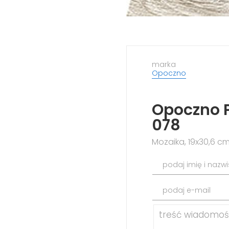
marka
Opoczno
Opoczno 
078
Mozaika, 19x30,6 c
podaj imię i nazw
podaj e-mail