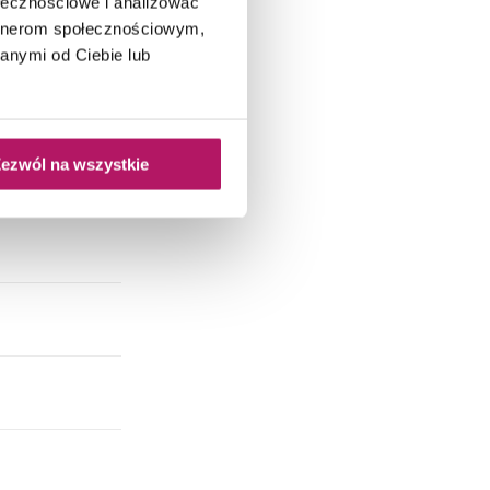
ypialnia,
ołecznościowe i analizować
Łazienka
artnerom społecznościowym,
anymi od Ciebie lub
ezwól na wszystkie