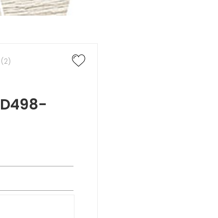
 (2)
rand Wood Prime
rand Wood
OD498-