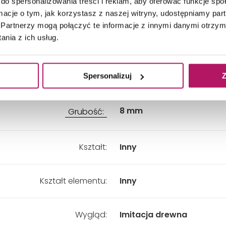
Przeznaczenie:
Hol i przedpokój, Salon i s
do spersonalizowania treści i reklam, aby oferować funkcje sp
Taras i balkon, Kuchnia, 
ormacje o tym, jak korzystasz z naszej witryny, udostępniamy p
Partnerzy mogą połączyć te informacje z innymi danymi otrzym
nia z ich usług.
Długość:
306 mm
Szerokość:
190 mm
Spersonalizuj
Z
8 mm
Grubość:
Kształt:
Inny
Kształt elementu:
Inny
Wygląd:
Imitacja drewna