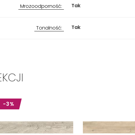
Tak
Mrozoodporność:
Tak
Tonalność:
EKCJI
-3%