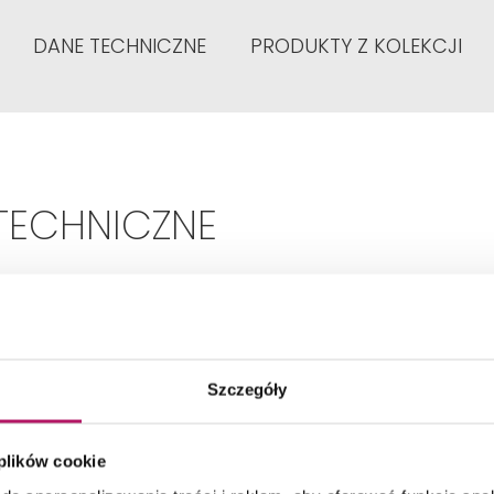
DANE TECHNICZNE
PRODUKTY Z KOLEKCJI
TECHNICZNE
Pierwszy
Gatunek:
Szczegóły
Wewnątrz, Na zewnątrz
Zastosowanie:
 plików cookie