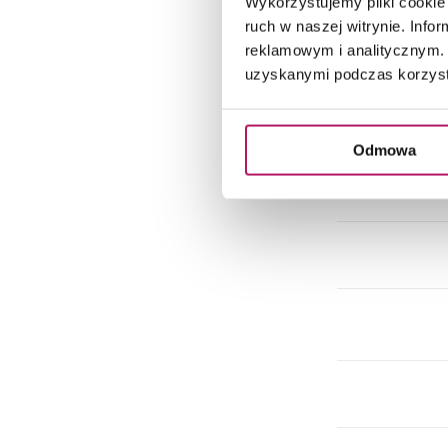
Wykorzystujemy pliki cookie 
ruch w naszej witrynie. Inf
reklamowym i analitycznym. 
uzyskanymi podczas korzysta
Odmowa