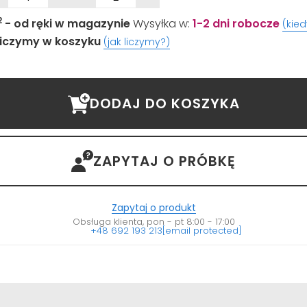
2
- od ręki w magazynie
Wysyłka w:
1-2 dni robocze
(kie
iczymy w koszyku
(jak liczymy?)
DODAJ DO KOSZYKA
ZAPYTAJ O PRÓBKĘ
Zapytaj o produkt
Obsługa klienta, pon - pt 8:00 - 17:00
+48 692 193 213
[email protected]