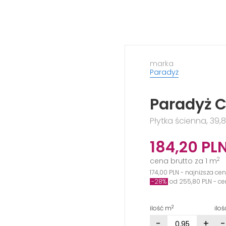
marka
Paradyż
Paradyż C
Płytka ścienna, 39,8
184,20
PL
2
cena brutto za 1 m
174,00 PLN - najniższa ce
-28%
od 255,80 PLN - c
2
ilość m
ilo
-
+
-