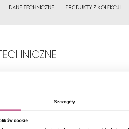
DANE TECHNICZNE
PRODUKTY Z KOLEKCJI
TECHNICZNE
Format:
40 x 120
Szczegóły
Pierwszy
Gatunek:
 plików cookie
Ilość sztuk w opakowaniu:
2