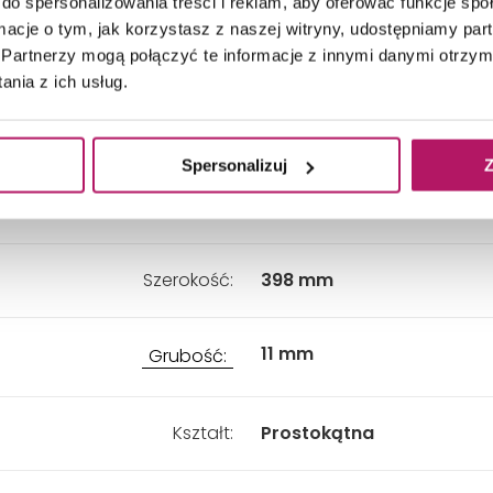
do spersonalizowania treści i reklam, aby oferować funkcje sp
ormacje o tym, jak korzystasz z naszej witryny, udostępniamy p
Wewnątrz
Zastosowanie:
Partnerzy mogą połączyć te informacje z innymi danymi otrzym
nia z ich usług.
Przeznaczenie:
Salon i sypialnia, Łazienka
Spersonalizuj
Z
Długość:
1198 mm
Szerokość:
398 mm
11 mm
Grubość:
Kształt:
Prostokątna