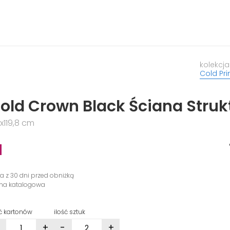
kolekcja
Cold Pr
old Crown Black Ściana Strukt
x119,8 cm
N
na z 30 dni przed obniżką
ena katalogowa
ść kartonów
ilość sztuk
+
-
+