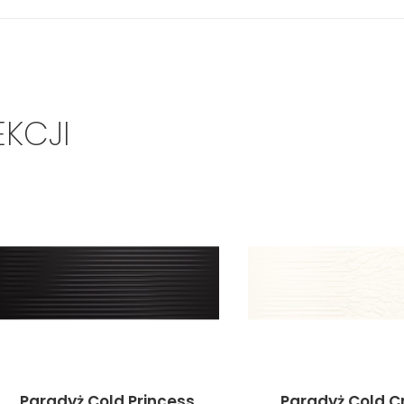
EKCJI
Paradyż Cold Princess
Paradyż Cold C