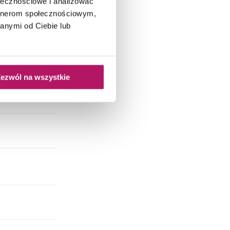
ołecznościowe i analizować
artnerom społecznościowym,
anymi od Ciebie lub
ezwól na wszystkie