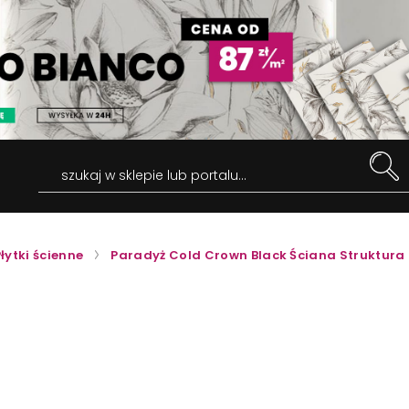
szukaj w sklepie lub portalu...
łytki ścienne
Paradyż Cold Crown Black Ściana Struktura 