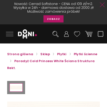
Nowość Cerrad Softstone - CENA od 109 zł/m2.
Wysyłka w 24h - darmowa dostawa od 2000 zł!
Możliwość zamówienia próbek!
ZOBACZ
Strona główna
Sklep
Płytki
Płytki ścienne
Paradyż Cold Princess White Ściana Struktura
Rekt.