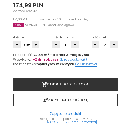
174,99
PLN
wartość produktu
174,00 PLN - najniższa cena z 30 dni przed obniżką
-28%
od 255,80 PLN - cena katalogowa
2
ilość m
ilość kartonów
ilość sztuk
-
+
-
+
-
+
2
Dostępność:
37,54 m
- od ręki w magazynie
Wysyłka w:
1-2 dni robocze
(kiedy dostawa?)
Koszt dostawy:
wyliczymy w koszyku
(jak liczymy?)
DODAJ DO KOSZYKA
ZAPYTAJ O PRÓBKĘ
Zapytaj o produkt
Obsługa klienta, pon - pt 8:00 - 17:00
+48 692 193 213
[email protected]