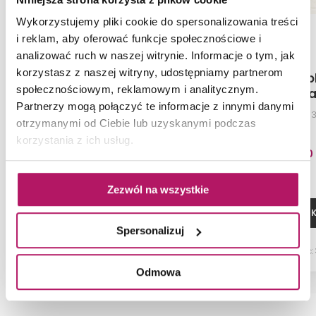
Wykorzystujemy pliki cookie do spersonalizowania treści
i reklam, aby oferować funkcje społecznościowe i
analizować ruch w naszej witrynie. Informacje o tym, jak
korzystasz z naszej witryny, udostępniamy partnerom
Paradyż Cold Princess
Paradyż Co
społecznościowym, reklamowym i analitycznym.
Black Ściana Struktura
White Ściana
Partnerzy mogą połączyć te informacje z innymi danymi
Rekt.
Rek
Płytka ścienna, 39,8x119,8 cm
Płytka ścienna, 
otrzymanymi od Ciebie lub uzyskanymi podczas
korzystania z ich usług.
184,20 PLN
184,20
Zezwól na wszystkie
DODAJ DO KOSZYKA
DODAJ DO 
Spersonalizuj
Dostępność:
8,14 m
Dostępność:
2
Odmowa