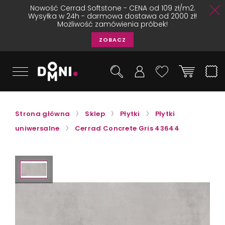
Nowość Cerrad Softstone - CENA od 109 zł/m2.
Wysyłka w 24h - darmowa dostawa od 2000 zł!
Możliwość zamówienia próbek!
ZOBACZ
Strona główna
Sklep
Płytki
Płytki
uniwersalne
Cerrad Concrete Gris 43644