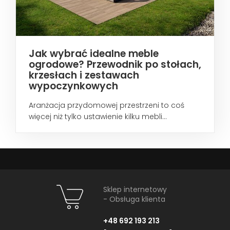
Jak wybrać idealne meble
ogrodowe? Przewodnik po stołach,
krzesłach i zestawach
wypoczynkowych
Aranżacja przydomowej przestrzeni to coś
więcej niż tylko ustawienie kilku mebli...
Sklep internetowy
- Obsługa klienta
+48 692 193 213