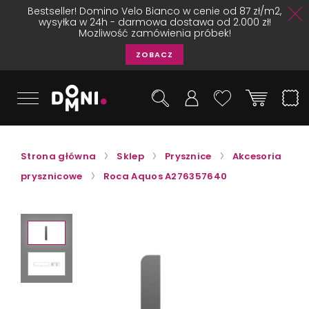
Bestseller! Domino Velo Bianco w cenie od 87 zł/m2,
wysyłka w 24h - darmowa dostawa od 2.000 zł!
Mozliwość zamówienia próbek!
ZOBACZ
Strona główna
Sklep
Prysznice
Akcesoria
prysznicowe
Roca Aquos A276357640