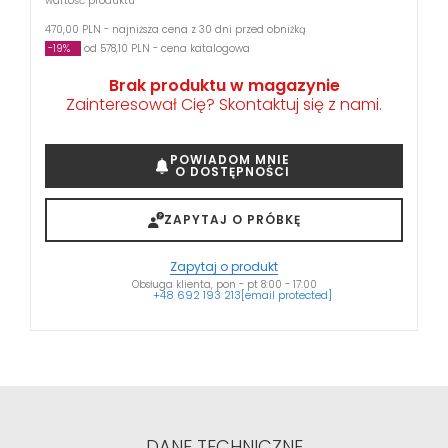
wartość produktu
470,00 PLN - najniższa cena z 30 dni przed obniżką
-19%
od 578,10 PLN - cena katalogowa
Brak produktu w magazynie
Zainteresował Cię? Skontaktuj się z nami.
POWIADOM MNIE
O DOSTĘPNOŚCI
ZAPYTAJ O PRÓBKĘ
Zapytaj o produkt
Obsługa klienta, pon - pt 8:00 - 17:00
+48 692 193 213
[email protected]
DANE TECHNICZNE