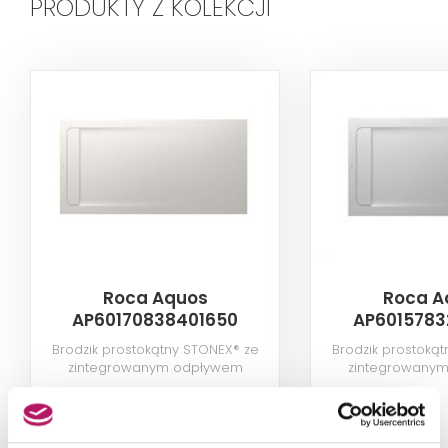
PRODUKTY Z KOLEKCJI
Roca Aquos
Roca A
AP60170838401650
AP6015783
Brodzik prostokątny STONEX® ze
Brodzik prostoką
zintegrowanym odpływem
zintegrowany
liniowym, 180x90x3,3 cm, beżowy
liniowym, 140x80x
2 730,00 PLN