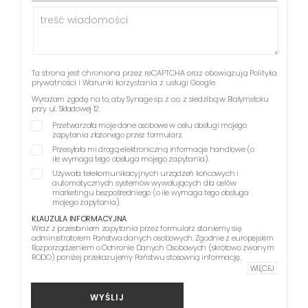
Ta strona jest chroniona przez reCAPTCHA oraz obowiązują
Polityka
prywatności
i
Warunki korzystania z usługi
Google.
Wyrażam zgodę na to, aby Synage sp. z o.o. z siedzibą w Białymstoku
przy ul. Składowej 12:
Przetwarzała moje dane osobowe w celu obsługi mojego
zapytania złożonego przez formularz.
Przesyłała mi drogą elektroniczną informacje handlowe (o
ile wymaga tego obsługa mojego zapytania).
Używała telekomunikacyjnych urządzeń końcowych i
automatycznych systemów wywołujących dla celów
marketingu bezpośredniego (o ile wymaga tego obsługa
mojego zapytania).
KLAUZULA INFORMACYJNA
Wraz z przesłaniem zapytania przez formularz staniemy się
administratorem Państwa danych osobowych. Zgodnie z europejskim
Rozporządzeniem o Ochronie Danych Osobowych (skrótowo zwanym
RODO) poniżej przekazujemy Państwu stosowną informację.
WIĘCEJ
WYŚLIJ