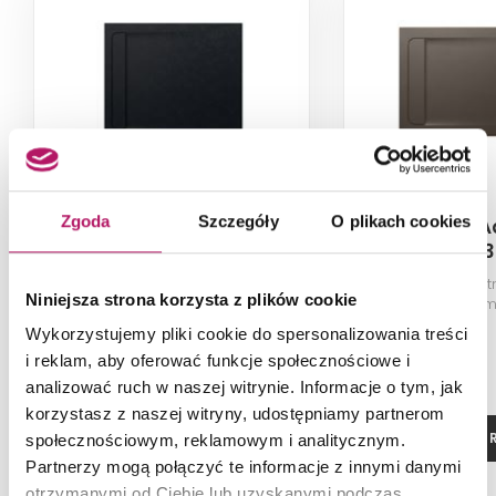
Zgoda
Szczegóły
O plikach cookies
Roca Aquos
Roca A
AP6013E832001400
AP6014B03
Brodzik prostokątny STONEX® ze
Brodzik prostoką
Niniejsza strona korzysta z plików cookie
zintegrowanym odpływem
zintegrowany
liniowym, 100x80x2,8 cm, czarny
liniowym, 120x80
Wykorzystujemy pliki cookie do spersonalizowania treści
1 390,00 PLN
i reklam, aby oferować funkcje społecznościowe i
analizować ruch w naszej witrynie. Informacje o tym, jak
korzystasz z naszej witryny, udostępniamy partnerom
ZOBACZ PRODUKT
ZOBACZ P
społecznościowym, reklamowym i analitycznym.
Partnerzy mogą połączyć te informacje z innymi danymi
otrzymanymi od Ciebie lub uzyskanymi podczas