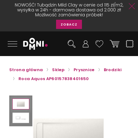
NOWOŚĆ! Tubądzin Mild Clay w cenie od 115 zł/m2,
wysyłka w 24h - darmowa dostawa od 2.000 zł!
Możliwość zamówienia próbek!
ZOBACZ
Strona główna
Sklep
Prysznice
Brodziki
Roca Aquos AP60157838401650