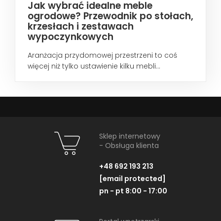
Jak wybrać idealne meble
ogrodowe? Przewodnik po stołach,
krzesłach i zestawach
wypoczynkowych
Aranżacja przydomowej przestrzeni to coś
więcej niż tylko ustawienie kilku mebli...
Sklep internetowy
- Obsługa klienta
+48 692 193 213
[email protected]
pn - pt 8:00 - 17:00