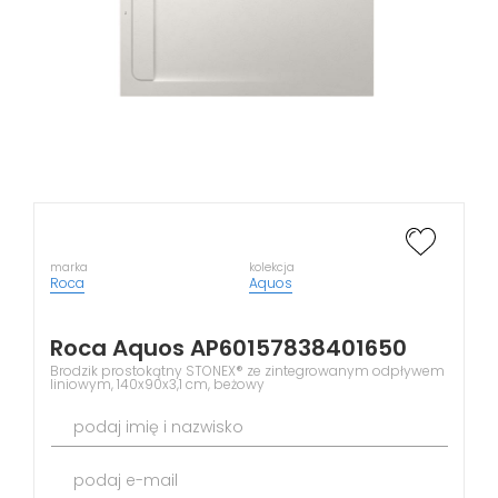
marka
kolekcja
Roca
Aquos
Roca Aquos AP60157838401650
Brodzik prostokątny STONEX® ze zintegrowanym odpływem
liniowym, 140x90x3,1 cm, beżowy
podaj imię i nazwisko
podaj e-mail