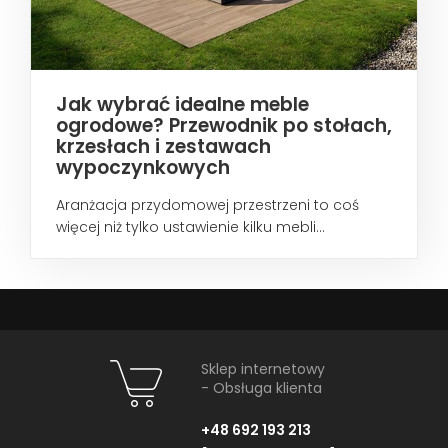
Jak wybrać idealne meble
ogrodowe? Przewodnik po stołach,
krzesłach i zestawach
wypoczynkowych
Aranżacja przydomowej przestrzeni to coś
więcej niż tylko ustawienie kilku mebli...
Sklep internetowy
- Obsługa klienta
+48 692 193 213