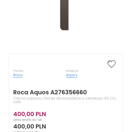
marka
kolekcja
Roca
Aquos
Roca Aquos A276356660
Osłona odpływu Stonex dla brodzików o szerokości 80 cm,
cafe
400,00
PLN
cena brutto za 1 szt.
400,00
PLN