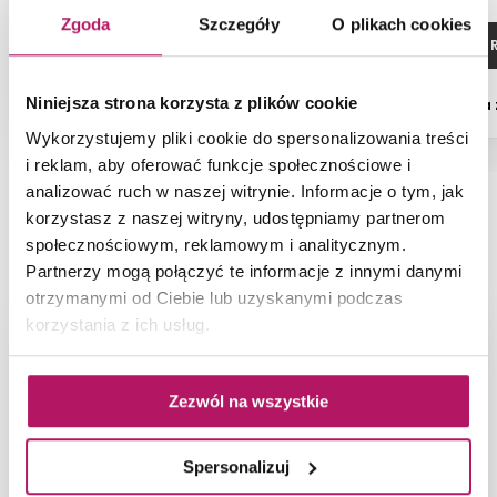
Zgoda
Szczegóły
O plikach cookies
ZOBACZ PRODUKT
ZOBACZ P
Niniejsza strona korzysta z plików cookie
Dostępność:
na zamówienie
Dostępność:
na
Wykorzystujemy pliki cookie do spersonalizowania treści
i reklam, aby oferować funkcje społecznościowe i
analizować ruch w naszej witrynie. Informacje o tym, jak
korzystasz z naszej witryny, udostępniamy partnerom
NAJNOWSZE ARTYKUŁY
społecznościowym, reklamowym i analitycznym.
Partnerzy mogą połączyć te informacje z innymi danymi
otrzymanymi od Ciebie lub uzyskanymi podczas
korzystania z ich usług.
Zezwól na wszystkie
Spersonalizuj