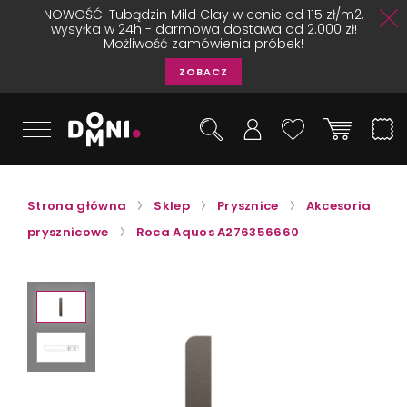
NOWOŚĆ! Tubądzin Mild Clay w cenie od 115 zł/m2,
wysyłka w 24h - darmowa dostawa od 2.000 zł!
Możliwość zamówienia próbek!
ZOBACZ
Strona główna
Sklep
Prysznice
Akcesoria
prysznicowe
Roca Aquos A276356660