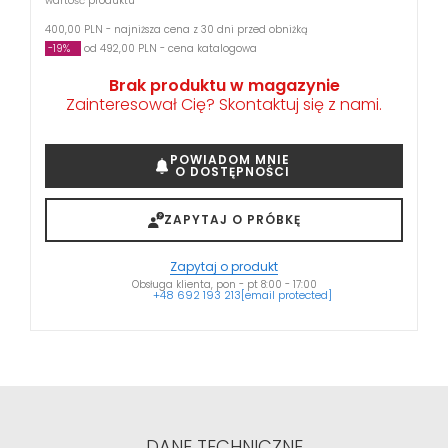
wartość produktu
400,00 PLN - najniższa cena z 30 dni przed obniżką
-19%
od 492,00 PLN - cena katalogowa
Brak produktu w magazynie
Zainteresował Cię? Skontaktuj się z nami.
POWIADOM MNIE
O DOSTĘPNOŚCI
ZAPYTAJ O PRÓBKĘ
Zapytaj o produkt
Obsługa klienta, pon - pt 8:00 - 17:00
+48 692 193 213
[email protected]
DANE TECHNICZNE