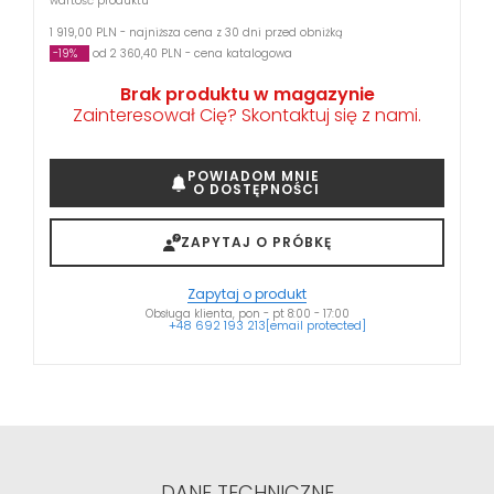
wartość produktu
1 919,00 PLN - najniższa cena z 30 dni przed obniżką
-19%
od 2 360,40 PLN - cena katalogowa
Brak produktu w magazynie
Zainteresował Cię? Skontaktuj się z nami.
POWIADOM MNIE
O DOSTĘPNOŚCI
ZAPYTAJ O PRÓBKĘ
Zapytaj o produkt
Obsługa klienta, pon - pt 8:00 - 17:00
+48 692 193 213
[email protected]
DANE TECHNICZNE