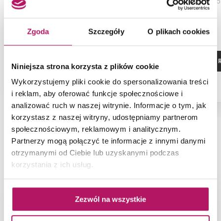
przezroczyste, profile chrom,
przezroczyste, p
120x90x200 cm
110x110x
4 372,00 PLN
Zgoda
Szczegóły
O plikach cookies
ZOBACZ PRODUKT
ZOBACZ P
Niniejsza strona korzysta z plików cookie
Wykorzystujemy pliki cookie do spersonalizowania treści
Dostępność:
na zamówienie
i reklam, aby oferować funkcje społecznościowe i
analizować ruch w naszej witrynie. Informacje o tym, jak
korzystasz z naszej witryny, udostępniamy partnerom
społecznościowym, reklamowym i analitycznym.
Partnerzy mogą połączyć te informacje z innymi danymi
NAJNOWSZE ARTYKUŁY
otrzymanymi od Ciebie lub uzyskanymi podczas
korzystania z ich usług.
Zezwól na wszystkie