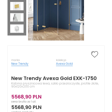
marka
kolekcja
New Trendy
Avexa Gold
New Trendy Avexa Gold EXK-1750
Kabina prysznicowa lewa, szkło przezroczyste, profile złote,
90x120x200 cm
5568,90
PLN
cena brutto za 1 szt.
5568,90
PLN