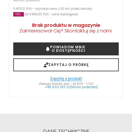
wartość produktu
5 402,10 PLN - najniższa cena z 30 dni przed obniżką
-19%
od 6 849,90 PLN - cena katalogowa
Brak produktu w magazynie
Zainteresował Cię? Skontaktuj się z nami.
POWIADOM MNIE
O DOSTĘPNOŚCI
ZAPYTAJ O PRÓBKĘ
Zapytaj o produkt
Obsługa klienta, pon - pt 8:00 - 17:00
+48 692 193 213
[email protected]
DANE TECHNICZNE