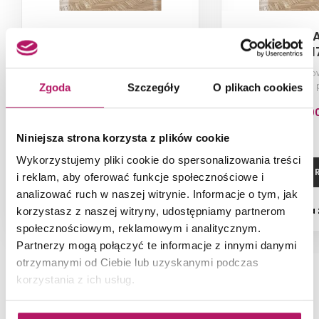
New Trendy Avexa Gold
New Trendy 
EXK-1737
EXK-1
Kabina prysznicowa prawa, szkło
Kabina prysznico
przezroczyste, profile złote,
przezroczyste, p
Zgoda
Szczegóły
O plikach cookies
80x110x200 cm
120x90x2
5 633,9
Niniejsza strona korzysta z plików cookie
Wykorzystujemy pliki cookie do spersonalizowania treści
ZOBACZ PRODUKT
ZOBACZ P
i reklam, aby oferować funkcje społecznościowe i
analizować ruch w naszej witrynie. Informacje o tym, jak
Dostępność:
na
korzystasz z naszej witryny, udostępniamy partnerom
społecznościowym, reklamowym i analitycznym.
Partnerzy mogą połączyć te informacje z innymi danymi
otrzymanymi od Ciebie lub uzyskanymi podczas
korzystania z ich usług.
NAJNOWSZE ARTYKUŁY