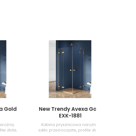
a Gold
New Trendy Avexa Gold
New 
EXK-1881
arożna,
Kabina prysznicowa narożna,
Kabin
ile złote,
szkło przezroczyste, profile złote,
prze
m
80x110x200 cm