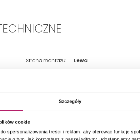
TECHNICZNE
Strona montażu:
Lewa
Typ:
2-częściowy
Szczegóły
Sposób otwierania:
Uchylny
 plików cookie
Szerokość:
1100 mm
do spersonalizowania treści i reklam, aby oferować funkcje sp
ormacje o tym, jak korzystasz z naszej witryny, udostępniamy p