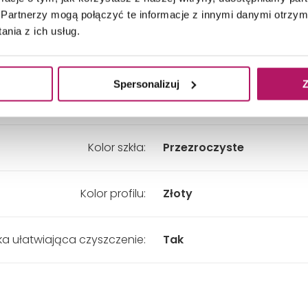
Wysokość:
1500 mm
Partnerzy mogą połączyć te informacje z innymi danymi otrzym
nia z ich usług.
Wypełnienie:
Szkło
Spersonalizuj
Z
Grubość szkła:
6 mm
Kolor szkła:
Przezroczyste
Kolor profilu:
Złoty
a ułatwiająca czyszczenie:
Tak