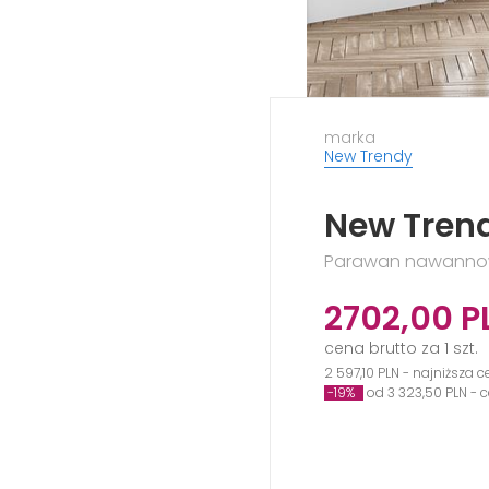
marka
New Trendy
New Trend
Parawan nawannowy
2702,00
P
cena brutto za 1 szt.
2 597,10 PLN - najniższa 
-19%
od 3 323,50 PLN -