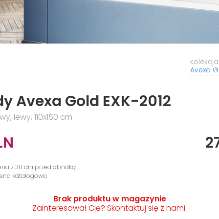
kolekcja
Avexa G
y Avexa Gold EXK-2012
, lewy, 110x150 cm
LN
2
cena z 30 dni przed obniżką
 cena katalogowa
Brak produktu w magazynie
Zainteresował Cię? Skontaktuj się z nami.