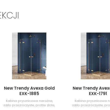
EKCJI
New Trendy Avexa Gold
New Trendy Avex
EXK-1885
EXK-1791
Kabina prysznicowa narożna,
Kabina prysznicowa n
szkło przezroczyste, profile złote,
szkło przezroczyste, prof
110x90x200 cm
120x120x200 c