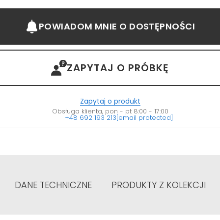
POWIADOM MNIE
O DOSTĘPNOŚCI
ZAPYTAJ O PRÓBKĘ
Zapytaj o produkt
Obsługa klienta, pon - pt 8:00 - 17:00
+48 692 193 213
[email protected]
DANE TECHNICZNE
PRODUKTY Z KOLEKCJI