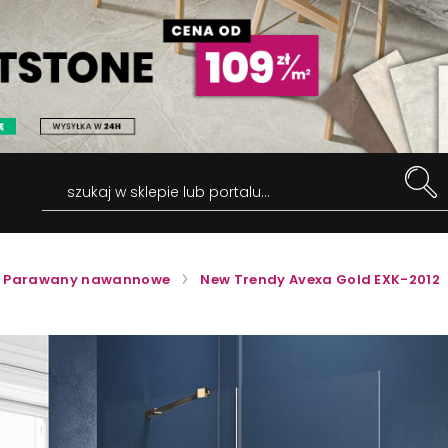
szukaj w sklepie lub portalu...
Parawany nawannowe
New Trendy Avexa Gold EXK-2012