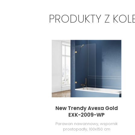
PRODUKTY Z KOL
New Trendy Avexa Gold
EXK-2009-WP
Parawan nawannowy, wspornik
prostopadły, 100x150 cm