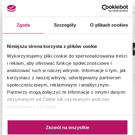
Parawan nawannowy, wspornik
Kabina prysznic
prostopadły, 80x150 cm
szkło przezroczyste
80x120x2
Zgoda
Szczegóły
O plikach cookies
Niniejsza strona korzysta z plików cookie
ZOBACZ PRODUKT
ZOBACZ P
Wykorzystujemy pliki cookie do spersonalizowania treści
i reklam, aby oferować funkcje społecznościowe i
analizować ruch w naszej witrynie. Informacje o tym, jak
korzystasz z naszej witryny, udostępniamy partnerom
społecznościowym, reklamowym i analitycznym.
Partnerzy mogą połączyć te informacje z innymi danymi
otrzymanymi od Ciebie lub uzyskanymi podczas
NAJNOWSZE ARTYKUŁY
korzystania z ich usług.
Zezwól na wszystkie