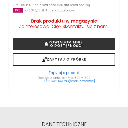
2 740,00 PLN - najniższa cena z 30 dni przed obniżką
-19%
od 3 370,20 PLN - cena katalogowa
Brak produktu w magazynie
Zainteresował Cię? Skontaktuj się z nami.
POWIADOM MNIE
O DOSTĘPNOŚCI
ZAPYTAJ O PRÓBKĘ
Zapytaj o produkt
Obsługa klienta, pon - pt 8:00 - 17:00
+48 692 193 213
[email protected]
DANE TECHNICZNE