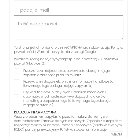
podaj e-mail
Ta strona jest chroniona przez reCAPTCHA oraz obowiązują
Polityka
prywatności
i
Warunki korzystania z usługi
Google.
Wyrażam zgodę na to, aby Synage sp. z o.o. z siedzibą w Białymstoku
przy ul. Składowej 12:
Przetwarzała moje dane osobowe w celu obsługi mojego
zapytania złożonego przez formularz.
Przesyłała mi drogą elektroniczną informacje handlowe (o
ile wymaga tego obsługa mojego zapytania).
Używała telekomunikacyjnych urządzeń końcowych i
automatycznych systemów wywołujących dla celów
marketingu bezpośredniego (o ile wymaga tego obsługa
mojego zapytania).
KLAUZULA INFORMACYJNA
Wraz z przesłaniem zapytania przez formularz staniemy się
administratorem Państwa danych osobowych. Zgodnie z europejskim
Rozporządzeniem o Ochronie Danych Osobowych (skrótowo zwanym
RODO) poniżej przekazujemy Państwu stosowną informację.
WIĘCEJ