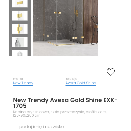
marka
kolekcja
New Trendy
Avexa Gold Shine
New Trendy Avexa Gold Shine EXK-
1705
Kabina prysznicowa, szkło przezroczyste, profile złote,
120x90x200 cm
podaj imię i nazwisko