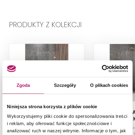
PRODUKTY Z KOLEKCJI
Zgoda
Szczegóły
O plikach cookies
Niniejsza strona korzysta z plików cookie
New Trendy Avexa Gold
New Trendy 
Wykorzystujemy pliki cookie do spersonalizowania treści
Shine EXK-2171-WP
Shine EX
i reklam, aby oferować funkcje społecznościowe i
Parawan nawannowy, wspornik
Kabina pryszni
analizować ruch w naszej witrynie. Informacje o tym, jak
prostopadły, 60x150 cm
przezroczyste, p