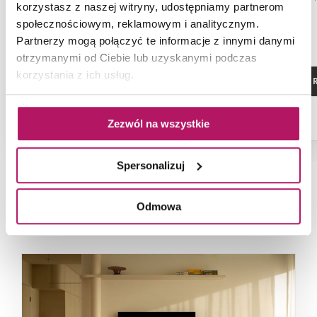
korzystasz z naszej witryny, udostępniamy partnerom
120x100x
społecznościowym, reklamowym i analitycznym.
Partnerzy mogą połączyć te informacje z innymi danymi
otrzymanymi od Ciebie lub uzyskanymi podczas
korzystania z ich usług.
ZOBACZ PRODUKT
ZOBACZ P
Zezwól na wszystkie
Spersonalizuj
NAJNOWSZE ARTYKUŁY
Odmowa