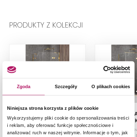
PRODUKTY Z KOLEKCJI
Zgoda
Szczegóły
O plikach cookies
Niniejsza strona korzysta z plików cookie
New Trendy Avexa Gold
New Trendy 
Wykorzystujemy pliki cookie do spersonalizowania treści
Shine EXK-1707
Shine EX
i reklam, aby oferować funkcje społecznościowe i
Kabina prysznicowa, szkło
Kabina prysznico
analizować ruch w naszej witrynie. Informacje o tym, jak
przezroczyste, profile złote,
przezroczyste, p