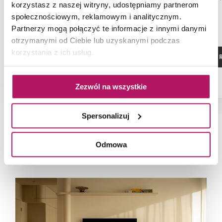
korzystasz z naszej witryny, udostępniamy partnerom
120x120x200 cm
80x90x2
społecznościowym, reklamowym i analitycznym.
Partnerzy mogą połączyć te informacje z innymi danymi
otrzymanymi od Ciebie lub uzyskanymi podczas
korzystania z ich usług.
ZOBACZ PRODUKT
ZOBACZ P
Zezwól na wszystkie
Spersonalizuj
NAJNOWSZE ARTYKUŁY
Odmowa