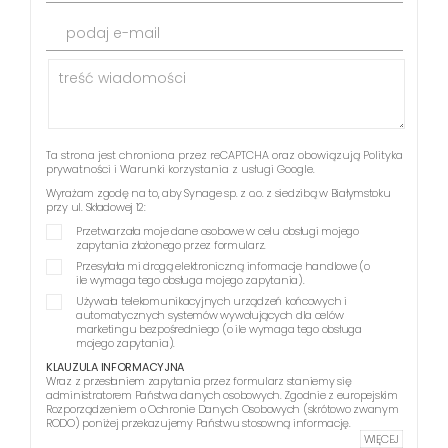
podaj e-mail
Ta strona jest chroniona przez reCAPTCHA oraz obowiązują
Polityka
prywatności
i
Warunki korzystania z usługi
Google.
Wyrażam zgodę na to, aby Synage sp. z o.o. z siedzibą w Białymstoku
przy ul. Składowej 12:
Przetwarzała moje dane osobowe w celu obsługi mojego
zapytania złożonego przez formularz.
Przesyłała mi drogą elektroniczną informacje handlowe (o
ile wymaga tego obsługa mojego zapytania).
Używała telekomunikacyjnych urządzeń końcowych i
automatycznych systemów wywołujących dla celów
marketingu bezpośredniego (o ile wymaga tego obsługa
mojego zapytania).
KLAUZULA INFORMACYJNA
Wraz z przesłaniem zapytania przez formularz staniemy się
administratorem Państwa danych osobowych. Zgodnie z europejskim
Rozporządzeniem o Ochronie Danych Osobowych (skrótowo zwanym
RODO) poniżej przekazujemy Państwu stosowną informację.
WIĘCEJ