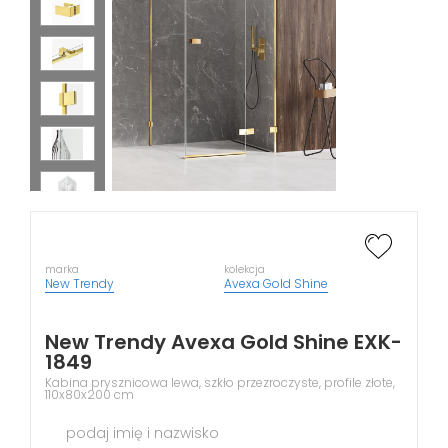
marka
kolekcja
New Trendy
Avexa Gold Shine
New Trendy Avexa Gold Shine EXK-
1849
Kabina prysznicowa lewa, szkło przezroczyste, profile złote,
110x80x200 cm
podaj imię i nazwisko