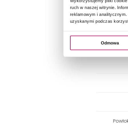
Wykorzystujemy pliki cookie 
ruch w naszej witrynie. Inf
reklamowym i analitycznym. 
uzyskanymi podczas korzysta
Odmowa
Powłok