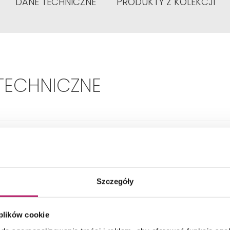
DANE TECHNICZNE
PRODUKTY Z KOLEKCJI
TECHNICZNE
Strona montażu:
Uniwersalna
Typ:
1-częściowy
Szczegóły
Sposób otwierania:
Stały
 plików cookie