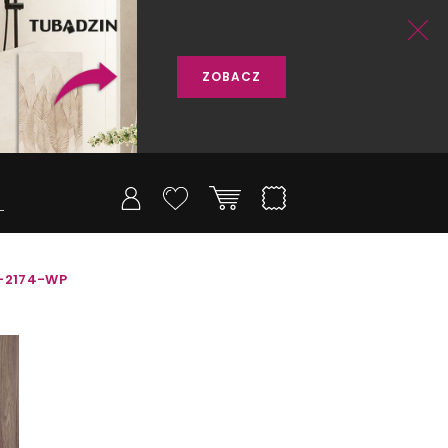
ZOBACZ
K-2174-WP