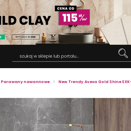
szukaj w sklepie lub portalu...
Parawany nawannowe
New Trendy Avexa Gold Shine EX