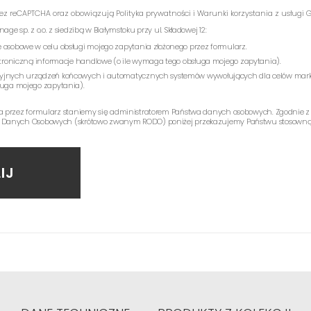
rzez reCAPTCHA oraz obowiązują
Polityka prywatności
i
Warunki korzystania z usługi
G
e sp. z o.o. z siedzibą w Białymstoku przy ul. Składowej 12:
 osobowe w celu obsługi mojego zapytania złożonego przez formularz.
ektroniczną informacje handlowe (o ile wymaga tego obsługa mojego zapytania).
yjnych urządzeń końcowych i automatycznych systemów wywołujących dla celów mark
ługa mojego zapytania).
a przez formularz staniemy się administratorem Państwa danych osobowych. Zgodnie z
 Danych Osobowych (skrótowo zwanym RODO) poniżej przekazujemy Państwu stosowną 
IJ