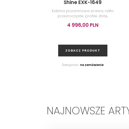
Shine EXK-1649
Kabina prysznicowa prawa, szkło
przezroczyste, profile złote,
80x90x200 cm
4 996,00 PLN
ZOBACZ PRODUKT
Dostępność:
na zamówienie
NAJNOWSZE ART