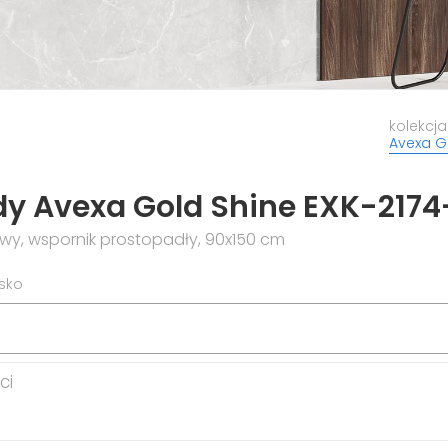
kolekcja
Avexa G
dy Avexa Gold Shine EXK-217
, wspornik prostopadły, 90x150 cm
isko