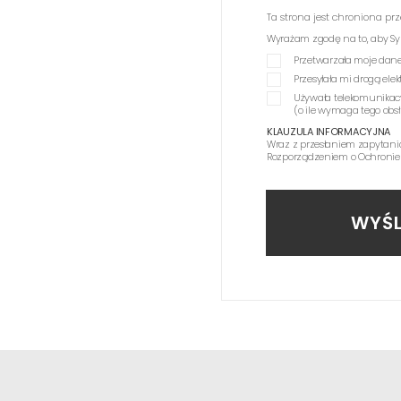
Ta strona jest chroniona p
Wyrażam zgodę na to, aby Synag
Przetwarzała moje dane
Przesyłała mi drogą el
Używała telekomunikac
(o ile wymaga tego obs
KLAUZULA INFORMACYJNA
Wraz z przesłaniem zapytani
Rozporządzeniem o Ochronie
WYŚL