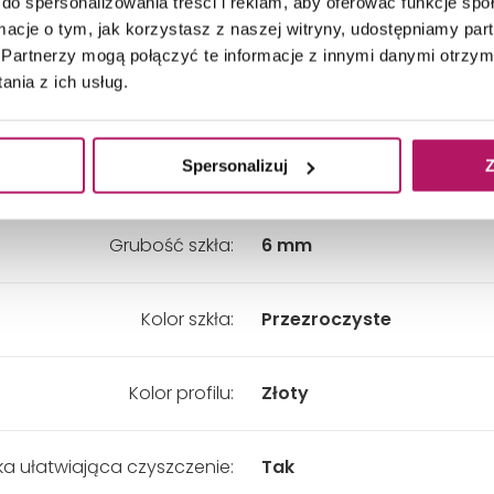
do spersonalizowania treści i reklam, aby oferować funkcje sp
Szerokość:
900 mm
ormacje o tym, jak korzystasz z naszej witryny, udostępniamy p
Partnerzy mogą połączyć te informacje z innymi danymi otrzym
nia z ich usług.
Wysokość:
1500 mm
Spersonalizuj
Z
Wypełnienie:
Szkło
Grubość szkła:
6 mm
Kolor szkła:
Przezroczyste
Kolor profilu:
Złoty
a ułatwiająca czyszczenie:
Tak