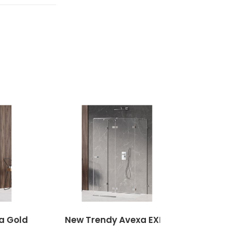
a Gold
New Trendy Avexa EXK-
New 