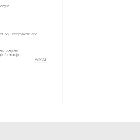
oogle.
etingu bezpośredniego
 europejskim
informację.
WIĘCEJ