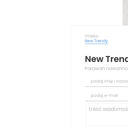
marka
New Trendy
New Tren
Parawan nawannowy
podaj imię i nazw
podaj e-mail