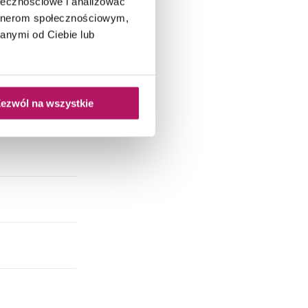
ołecznościowe i analizować
artnerom społecznościowym,
anymi od Ciebie lub
ezwól na wszystkie