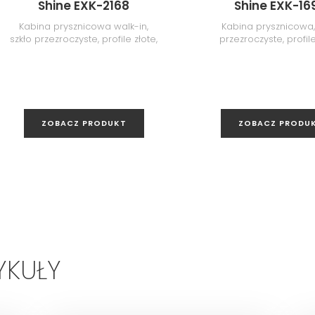
Shine EXK-2168
Shine EXK-16
Kabina prysznicowa walk-in,
Kabina prysznicowa,
szkło przezroczyste, profile złote,
przezroczyste, profile
150x200 cm
80x100x200 cm
ZOBACZ PRODUKT
ZOBACZ PRODU
YKUŁY