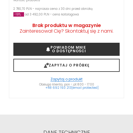
wartość produktu
2 780,70 PLN - najniższa cena z 30 dni przed obniżką
-19%
od 3 492,00 PLN - cena katalogowa
Brak produktu w magazynie
Zainteresował Cię? Skontaktuj się z nami.
POWIADOM MNIE
O DOSTĘPNOŚCI
ZAPYTAJ O PRÓBKĘ
Zapytaj o produkt
Obsługa klienta, pon - pt 8:00 - 17:00
+48 692 193 213
[email protected]
DANE TECHNICZNE