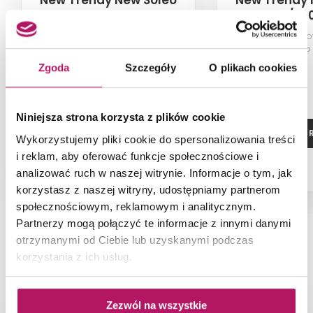
New Trendy New Soleo
New Trendy 
K-0607
D-0146A/D-
Kabina pięciokątna, szkło
Kabina prysznic
przezroczyste, profile chrom,
równoległy), szkło
90x90x195 cm
profile chrom, 1
Zgoda
Szczegóły
O plikach cookies
2 839,00 PLN
Niniejsza strona korzysta z plików cookie
ZOBACZ PRODUKT
ZOBACZ P
Wykorzystujemy pliki cookie do spersonalizowania treści
i reklam, aby oferować funkcje społecznościowe i
Dostępność:
na zamówienie
analizować ruch w naszej witrynie. Informacje o tym, jak
korzystasz z naszej witryny, udostępniamy partnerom
społecznościowym, reklamowym i analitycznym.
Partnerzy mogą połączyć te informacje z innymi danymi
otrzymanymi od Ciebie lub uzyskanymi podczas
NAJNOWSZE ARTYKUŁY
korzystania z ich usług.
Zezwól na wszystkie