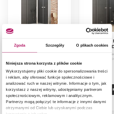
New Trendy New Soleo
New Trendy 
Zgoda
Szczegóły
O plikach cookies
D-0146A/D-0093B-WP
D-0147A/
Kabina prysznicowa (wspornik
Kabina pryszni
równoległy), szkło przezroczyste,
przezroczyste, p
profile chrom, 100x100x195 cm
70x100x1
Niniejsza strona korzysta z plików cookie
Wykorzystujemy pliki cookie do spersonalizowania treści
i reklam, aby oferować funkcje społecznościowe i
analizować ruch w naszej witrynie. Informacje o tym, jak
ZOBACZ PRODUKT
ZOBACZ P
korzystasz z naszej witryny, udostępniamy partnerom
społecznościowym, reklamowym i analitycznym.
Partnerzy mogą połączyć te informacje z innymi danymi
otrzymanymi od Ciebie lub uzyskanymi podczas
korzystania z ich usług.