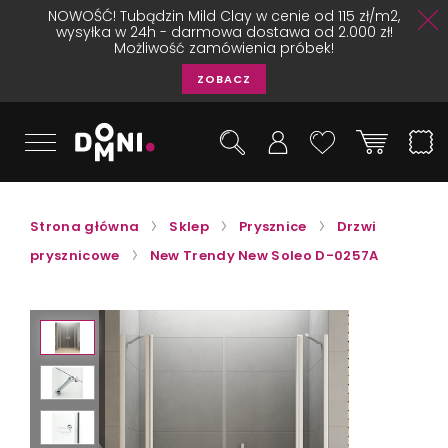
NOWOŚĆ! Tubądzin Mild Clay w cenie od 115 zł/m2,
wysyłka w 24h - darmowa dostawa od 2.000 zł!
Możliwość zamówienia próbek!
ZOBACZ
Strona główna
Sklep
Prysznice
Drzwi
prysznicowe
New Trendy New Soleo D-0257A