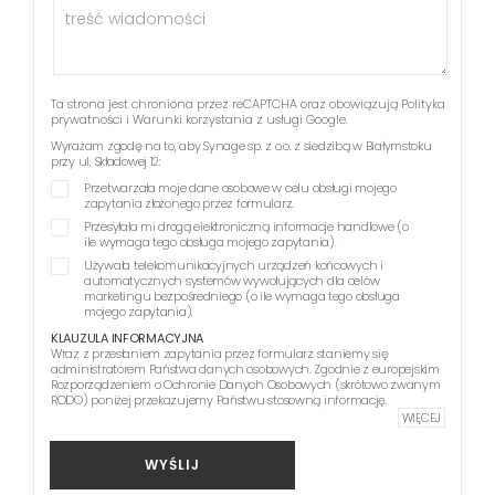
Ta strona jest chroniona przez reCAPTCHA oraz obowiązują
Polityka
prywatności
i
Warunki korzystania z usługi
Google.
Wyrażam zgodę na to, aby Synage sp. z o.o. z siedzibą w Białymstoku
przy ul. Składowej 12:
Przetwarzała moje dane osobowe w celu obsługi mojego
zapytania złożonego przez formularz.
Przesyłała mi drogą elektroniczną informacje handlowe (o
ile wymaga tego obsługa mojego zapytania).
Używała telekomunikacyjnych urządzeń końcowych i
automatycznych systemów wywołujących dla celów
marketingu bezpośredniego (o ile wymaga tego obsługa
mojego zapytania).
KLAUZULA INFORMACYJNA
Wraz z przesłaniem zapytania przez formularz staniemy się
administratorem Państwa danych osobowych. Zgodnie z europejskim
Rozporządzeniem o Ochronie Danych Osobowych (skrótowo zwanym
RODO) poniżej przekazujemy Państwu stosowną informację.
WIĘCEJ
WYŚLIJ