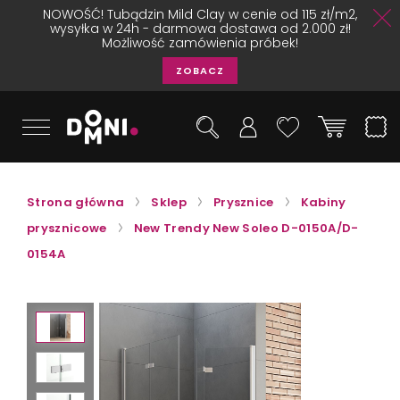
NOWOŚĆ! Tubądzin Mild Clay w cenie od 115 zł/m2,
wysyłka w 24h - darmowa dostawa od 2.000 zł!
Możliwość zamówienia próbek!
ZOBACZ
Strona główna
Sklep
Prysznice
Kabiny
prysznicowe
New Trendy New Soleo D-0150A/D-
0154A