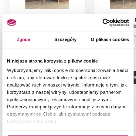
New Trendy New Soleo
New Trendy 
K-0755
K-03
Kabina prysznicowa walk-in,
Kabina prysznico
Zgoda
Szczegóły
O plikach cookies
szkło przezroczyste, profile
przezroczyste, p
chrom, 60x195 cm
100x100x
2 157,00 PLN
Niniejsza strona korzysta z plików cookie
-1% od 2 175,60 PLN najniższa cena
Wykorzystujemy pliki cookie do spersonalizowania treści
ZOBACZ PRODUKT
ZOBACZ P
i reklam, aby oferować funkcje społecznościowe i
analizować ruch w naszej witrynie. Informacje o tym, jak
korzystasz z naszej witryny, udostępniamy partnerom
Dostępność:
na zamówienie
społecznościowym, reklamowym i analitycznym.
Partnerzy mogą połączyć te informacje z innymi danymi
otrzymanymi od Ciebie lub uzyskanymi podczas
korzystania z ich usług.
NAJNOWSZE ARTYKUŁY