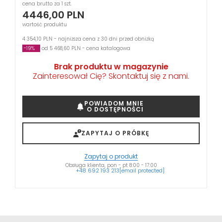
cena brutto za 1 szt.
4446,00
PLN
wartość produktu
4 354,10 PLN - najniższa cena z 30 dni przed obniżką
-19%
od 5 468,60 PLN - cena katalogowa
Brak produktu w magazynie
Zainteresował Cię? Skontaktuj się z nami.
POWIADOM MNIE
O DOSTĘPNOŚCI
ZAPYTAJ O PRÓBKĘ
Zapytaj o produkt
Obsługa klienta, pon - pt 8:00 - 17:00
+48 692 193 213
[email protected]