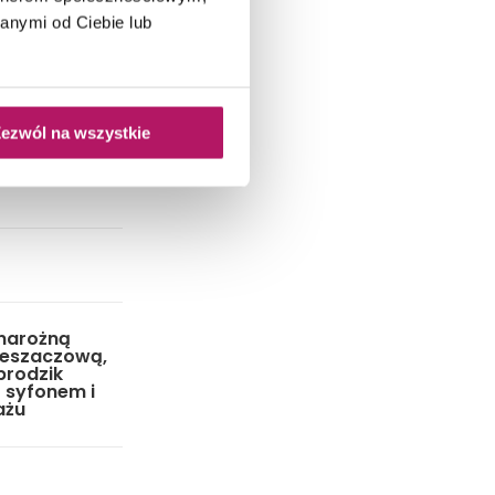
anymi od Ciebie lub
ezwól na wszystkie
 narożną
ieszaczową,
brodzik
 syfonem i
ażu