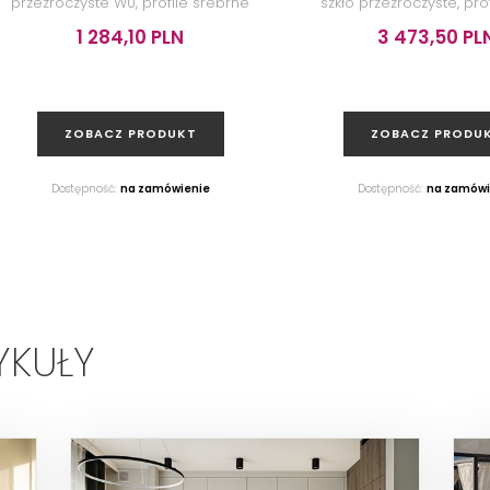
przezroczyste W0, profile srebrne
szkło przezroczyste, prof
błyszczące, 120x190 cm
80x100x200 cm
1 284,10 PLN
3 473,50 PL
ZOBACZ PRODUKT
ZOBACZ PRODU
Dostępność:
na zamówienie
Dostępność:
na zamówi
YKUŁY