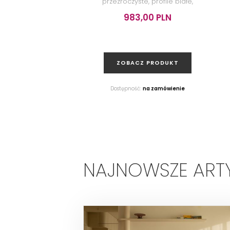
przezroczyste, profile białe,
90x190 cm
983,00 PLN
ZOBACZ PRODUKT
Dostępność:
na zamówienie
NAJNOWSZE ART