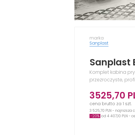
marka
Sanplast
Sanplast
Komplet kabina pry
przezroczyste, prof
3525,70
P
cena brutto za 1 szt.
3 525,70 PLN - najniższa 
-20%
od 4 407,10 PLN - 