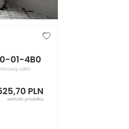
30-01-4B0
znicową, szkło
525,70
PLN
wartość produktu