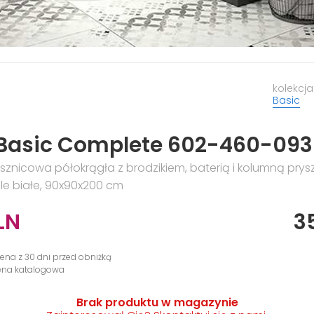
kolekcja
Basic
 Basic Complete 602-460-09
sznicowa półokrągła z brodzikiem, baterią i kolumną prys
ile białe, 90x90x200 cm
LN
3
cena z 30 dni przed obniżką
cena katalogowa
Brak produktu w magazynie