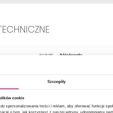
TECHNICZNE
Kształt:
Półokrągły
Sposób otwierania:
Rozsuwany
Szczegóły
Szerokość:
900 mm
 plików cookie
Głębokość:
900 mm
do spersonalizowania treści i reklam, aby oferować funkcje sp
ormacje o tym, jak korzystasz z naszej witryny, udostępniamy p