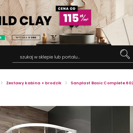
szukaj w sklepie lub portalu...
Zestawy kabina + brodzik
Sanplast Basic Complete 6