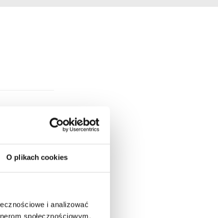
O plikach cookies
ołecznościowe i analizować
artnerom społecznościowym,