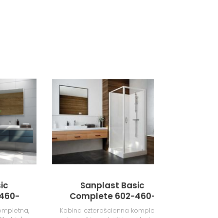
ic
Sanplast Basic
Sa
460-
Complete 602-460-
4
0
0230-01-4B0
ompletna,
Kabina czterościenna kompletna
Drzwi