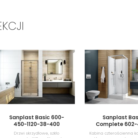
EKCJI
Sanplast Basic 600-
Sanplast Bas
450-1120-38-400
Complete 602-
0120-01-4H
Drzwi skrzydłowe, szkło
Kabina czterościenna k