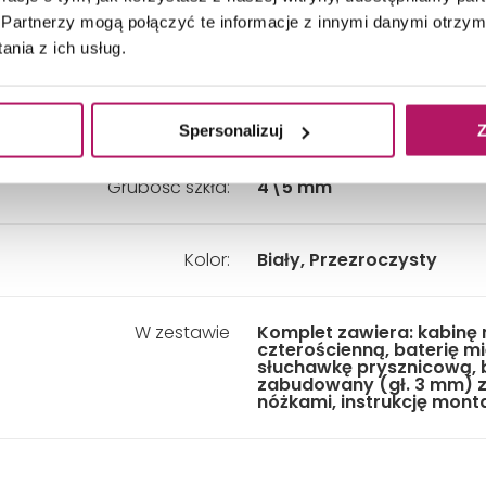
Partnerzy mogą połączyć te informacje z innymi danymi otrzym
Wysokość:
2020 mm
nia z ich usług.
Materiał:
Szkło
Spersonalizuj
Z
Grubość szkła:
4\5 mm
Kolor:
Biały, Przezroczysty
W zestawie
Komplet zawiera: kabinę
czterościenną, baterię m
słuchawkę prysznicową, 
zabudowany (gł. 3 mm) z
nóżkami, instrukcję mont