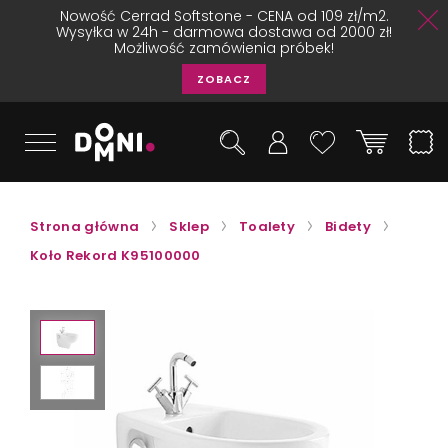
Nowość Cerrad Softstone - CENA od 109 zł/m2.
Wysyłka w 24h - darmowa dostawa od 2000 zł!
Możliwość zamówienia próbek!
ZOBACZ
Strona główna
Sklep
Toalety
Bidety
Koło Rekord K95100000