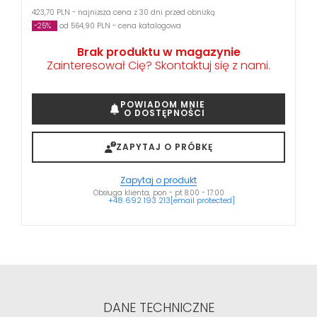
423,70 PLN - najniższa cena z 30 dni przed obniżką
-25%
od 564,90 PLN - cena katalogowa
Brak produktu w magazynie
Zainteresował Cię? Skontaktuj się z nami.
POWIADOM MNIE
O DOSTĘPNOŚCI
ZAPYTAJ O PRÓBKĘ
Zapytaj o produkt
Obsługa klienta, pon - pt 8:00 - 17:00
+48 692 193 213
[email protected]
DANE TECHNICZNE