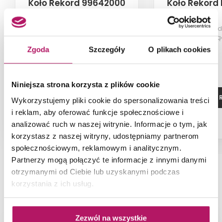
Koło Rekord 99642000
Koło Rekord
Zestaw stelaż + miska wisząca
Deska se
wolnoopadając
instalowane
Zgoda
Szczegóły
O plikach cookies
Niniejsza strona korzysta z plików cookie
ZOBACZ PRODUKT
ZOBACZ P
Wykorzystujemy pliki cookie do spersonalizowania treści
i reklam, aby oferować funkcje społecznościowe i
analizować ruch w naszej witrynie. Informacje o tym, jak
korzystasz z naszej witryny, udostępniamy partnerom
społecznościowym, reklamowym i analitycznym.
Partnerzy mogą połączyć te informacje z innymi danymi
otrzymanymi od Ciebie lub uzyskanymi podczas
NAJNOWSZE ARTYKUŁY
korzystania z ich usług.
Zezwól na wszystkie