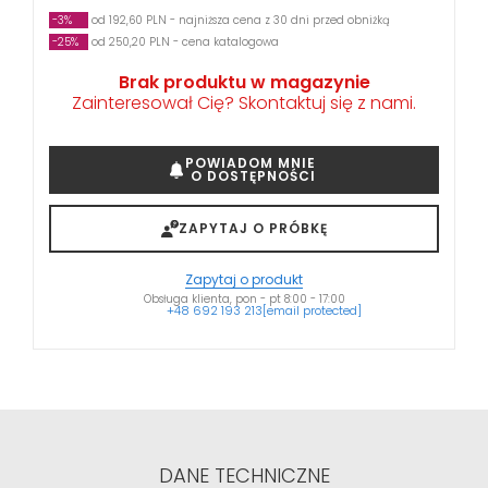
-3%
od 192,60 PLN - najniższa cena z 30 dni przed obniżką
-25%
od 250,20 PLN - cena katalogowa
Brak produktu w magazynie
Zainteresował Cię? Skontaktuj się z nami.
POWIADOM MNIE
O DOSTĘPNOŚCI
ZAPYTAJ O PRÓBKĘ
Zapytaj o produkt
Obsługa klienta, pon - pt 8:00 - 17:00
+48 692 193 213
[email protected]
DANE TECHNICZNE