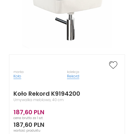
marka
kolekcja
Koło
Rekord
Koło Rekord K9194200
Umywalka meblowa, 40 cm
187,60
PLN
cena brutto za 1 szt.
187,60
PLN
wartość produktu