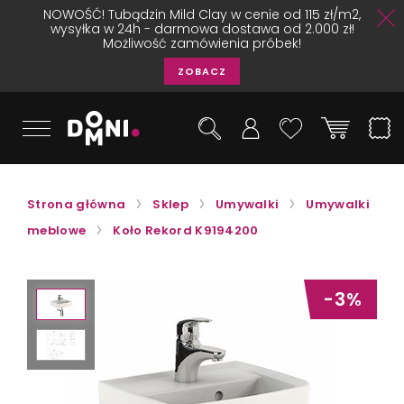
NOWOŚĆ! Tubądzin Mild Clay w cenie od 115 zł/m2,
wysyłka w 24h - darmowa dostawa od 2.000 zł!
Możliwość zamówienia próbek!
ZOBACZ
Strona główna
Sklep
Umywalki
Umywalki
meblowe
Koło Rekord K9194200
-3%