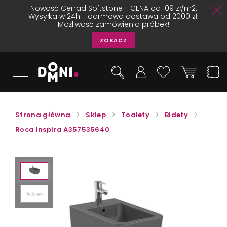
Nowość Cerrad Softstone - CENA od 109 zł/m2.
Wysyłka w 24h - darmowa dostawa od 2000 zł!
Możliwość zamówienia próbek!
ZOBACZ
Strona główna
Sklep
Toalety
Bidety
Roca Inspira A357535640