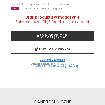
1 980,00 PLN - najniższa cena z 30 dni przed obniżką
-19%
od 2 435,40 PLN - cena katalogowa
Brak produktu w magazynie
Zainteresował Cię? Skontaktuj się z nami.
POWIADOM MNIE
O DOSTĘPNOŚCI
ZAPYTAJ O PRÓBKĘ
Zapytaj o produkt
Obsługa klienta, pon - pt 8:00 - 17:00
+48 692 193 213
[email protected]
DANE TECHNICZNE