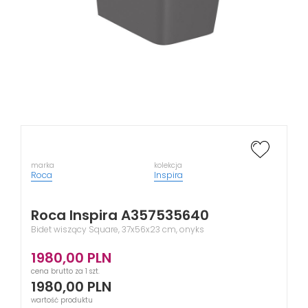
marka
kolekcja
Roca
Inspira
Roca Inspira A357535640
Bidet wiszący Square, 37x56x23 cm, onyks
1980,00
PLN
cena brutto za 1 szt.
1980,00
PLN
wartość produktu