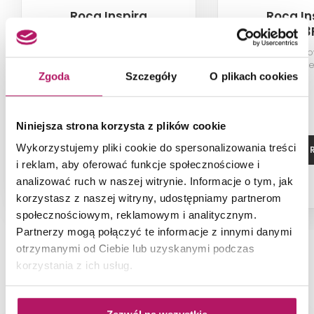
Roca Inspira
Roca In
A32753200M
A32753
Umywalka nablatowa Square z
Umywalka blato
powłoką MaxiClean, 37x37 cm
powłoką MaxiCle
Zgoda
Szczegóły
O plikach cookies
Niniejsza strona korzysta z plików cookie
Wykorzystujemy pliki cookie do spersonalizowania treści
ZOBACZ PRODUKT
ZOBACZ P
i reklam, aby oferować funkcje społecznościowe i
analizować ruch w naszej witrynie. Informacje o tym, jak
korzystasz z naszej witryny, udostępniamy partnerom
społecznościowym, reklamowym i analitycznym.
Partnerzy mogą połączyć te informacje z innymi danymi
otrzymanymi od Ciebie lub uzyskanymi podczas
korzystania z ich usług.
NAJNOWSZE ARTYKUŁY