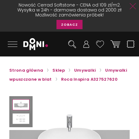
Nowość Cerrad Softstone - CENA od 109 zł/m2.
Wysyłka w 24h - darmowa dostawa od 2000 zł!
Możliwość zamówienia próbek!
ZOBACZ
Strona główna
Sklep
Umywalki
Umywalki
wpuszczane w blat
Roca Inspira A327527620