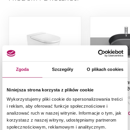
Zgoda
Szczegóły
O plikach cookies
Roca Inspira
Roca In
A346527000
A32752
Niniejsza strona korzysta z plików cookie
Miska WC podwieszana Rimless
Umywalka nabla
Wykorzystujemy pliki cookie do spersonalizowania treści
Round, bez deski, 37x56x44 cm,
50x37 cm,
i reklam, aby oferować funkcje społecznościowe i
biała
1 530,00 PLN
1 690,0
analizować ruch w naszej witrynie. Informacje o tym, jak
korzystasz z naszej witryny, udostępniamy partnerom
społecznościowym, reklamowym i analitycznym.