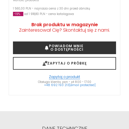
wartość produktu
1 560,00 PLN - najniższa cena z 30 dni przed obniżką
-19%
od 1 918,80 PLN - cena katalogowa
Brak produktu w magazynie
Zainteresował Cię? Skontaktuj się z nami.
POWIADOM MNIE
O DOSTĘPNOŚCI
ZAPYTAJ O PRÓBKĘ
Zapytaj o produkt
Obsługa klienta, pon - pt 8:00 - 17:00
+48 692 193 213
[email protected]
DANE TECHNICZNE