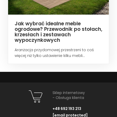
Jak wybrać idealne meble
ogrodowe? Przewodnik po stołach,
krzesłach i zestawach
wypoczynkowych
Aranżacja przydomowej przestrzeni to coś
więcej niż tylko ustawienie kilku mebli...
Sklep internetowy
- Obsługa klienta
+48 692 193 213
[email protected]