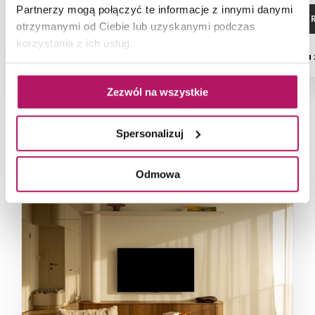
Partnerzy mogą połączyć te informacje z innymi danymi
DODAJ DO KOSZYKA
ZOBACZ P
otrzymanymi od Ciebie lub uzyskanymi podczas
korzystania z ich usług.
Dostępność:
3 szt.
Dostępność:
na
Zezwól na wszystkie
Spersonalizuj
NAJNOWSZE ARTYKUŁY
Odmowa