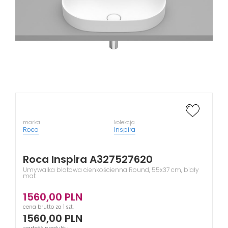
marka
kolekcja
Roca
Inspira
Roca Inspira A327527620
Umywalka blatowa cienkościenna Round, 55x37 cm, biały
mat
1560,00
PLN
cena brutto za 1 szt.
1560,00
PLN