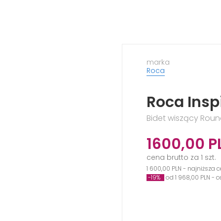
marka
Roca
Roca Ins
Bidet wiszący Round
1600,00
P
cena brutto za 1 szt.
1 600,00 PLN - najniższa 
-19%
od 1 968,00 PLN - 