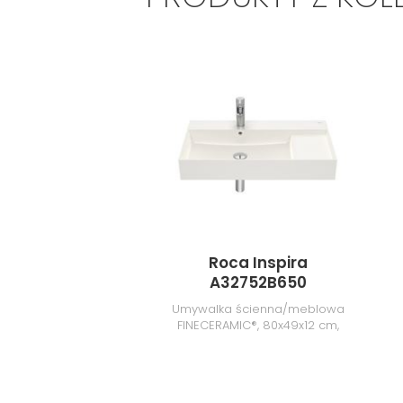
Roca Inspira
A32752B650
Umywalka ścienna/meblowa
FINECERAMIC®, 80x49x12 cm,
beżowa