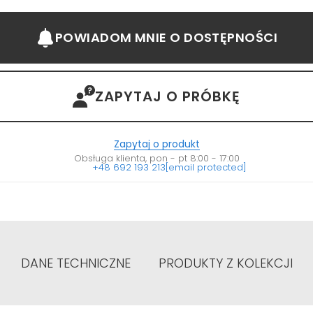
POWIADOM MNIE
O DOSTĘPNOŚCI
ZAPYTAJ O PRÓBKĘ
Zapytaj o produkt
Obsługa klienta, pon - pt 8:00 - 17:00
+48 692 193 213
[email protected]
DANE TECHNICZNE
PRODUKTY Z KOLEKCJI