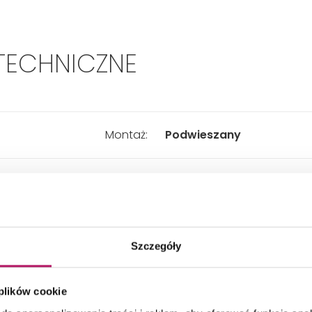
TECHNICZNE
Montaż:
Podwieszany
Kształt:
Zaokrąglony
Materiał:
Ceramika
Szczegóły
Głębokość:
560 mm
 plików cookie