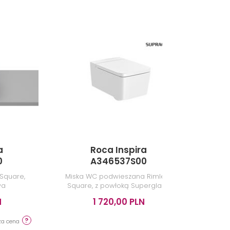
a
Roca Inspira
0
A346537S00
Square,
Miska WC podwieszana Rimless
Umywal
wa
Square, z powłoką Superglaze,
bez deski, 37x56x44 cm, biała
N
1 720,00 PLN
za cena