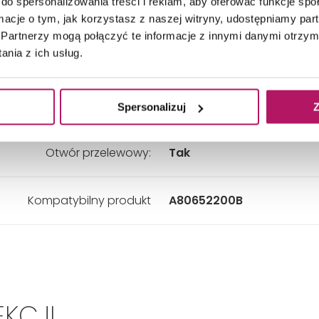
do spersonalizowania treści i reklam, aby oferować funkcje sp
Szerokość:
370 mm
ormacje o tym, jak korzystasz z naszej witryny, udostępniamy p
Partnerzy mogą połączyć te informacje z innymi danymi otrzym
nia z ich usług.
Wysokość:
250 mm
Kolor:
Biały
Spersonalizuj
Z
Otwór przelewowy:
Tak
Kompatybilny produkt
A80652200B
EKCJI