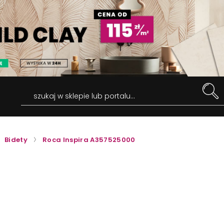
szukaj w sklepie lub portalu...
Bidety
Roca Inspira A357525000