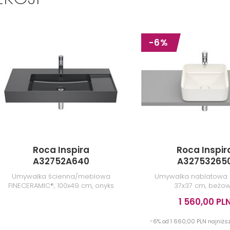
-6%
Roca Inspira
Roca Inspir
A32752A640
A32753265
Umywalka ścienna/meblowa
Umywalka nablatowa 
FINECERAMIC®, 100x49 cm, onyks
37x37 cm, beżo
1 560,00 PL
-6% od 1 660,00 PLN najniżs