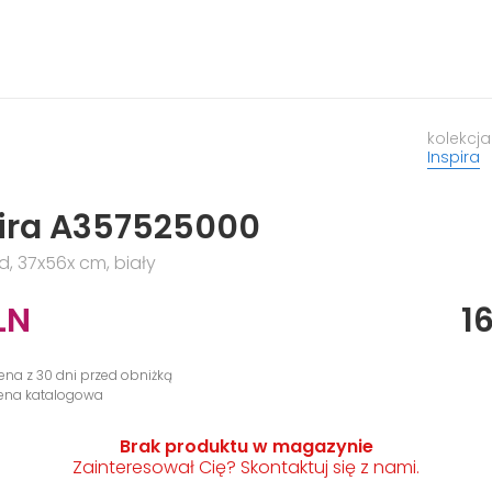
kolekcja
Inspira
pira A357525000
, 37x56x cm, biały
LN
1
cena z 30 dni przed obniżką
cena katalogowa
Brak produktu w magazynie
Zainteresował Cię? Skontaktuj się z nami.