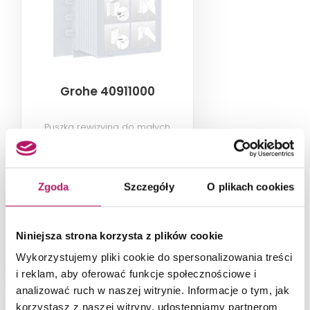
Grohe 40911000
Puszka rewizyjna do małych
przycisków spłukujących
72,10 PLN
Zgoda
Szczegóły
O plikach cookies
-3% od 74,50 PLN najniższa cena
DODAJ DO KOSZYKA
Niniejsza strona korzysta z plików cookie
Wykorzystujemy pliki cookie do spersonalizowania treści
Dostępność:
5 szt.
i reklam, aby oferować funkcje społecznościowe i
analizować ruch w naszej witrynie. Informacje o tym, jak
korzystasz z naszej witryny, udostępniamy partnerom