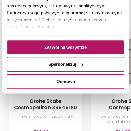
społecznościowym, reklamowym i analitycznym.
Partnerzy mogą połączyć te informacje z innymi danymi
PRODUKTY Z KOLEKCJI
otrzymanymi od Ciebie lub uzyskanymi podczas
korzystania z ich usług.
-21%
-7%
Zezwól na wszystkie
Spersonalizuj
Odmowa
Grohe Skate
Grohe 
Cosmopolitan 38845LS0
Cosmopo
38732
Przycisk uruchamiający, biały
Przycisk uruchamia
cm, stal ni