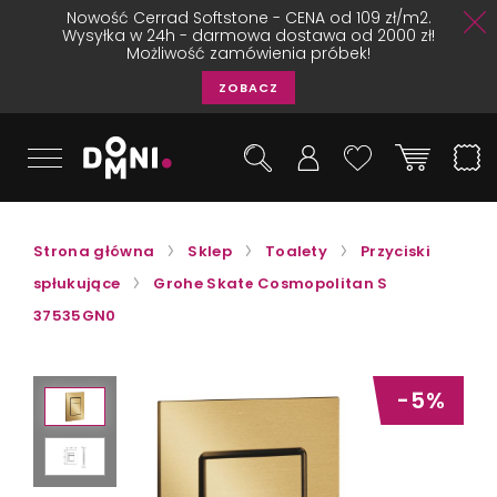
Nowość Cerrad Softstone - CENA od 109 zł/m2.
Wysyłka w 24h - darmowa dostawa od 2000 zł!
Możliwość zamówienia próbek!
ZOBACZ
Strona główna
Sklep
Toalety
Przyciski
spłukujące
Grohe Skate Cosmopolitan S
37535GN0
-5%