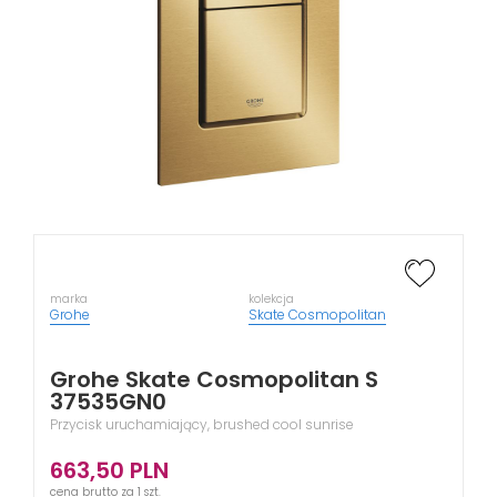
marka
kolekcja
Grohe
Skate Cosmopolitan
Grohe Skate Cosmopolitan S
37535GN0
Przycisk uruchamiający, brushed cool sunrise
663,50
PLN
cena brutto za 1 szt.