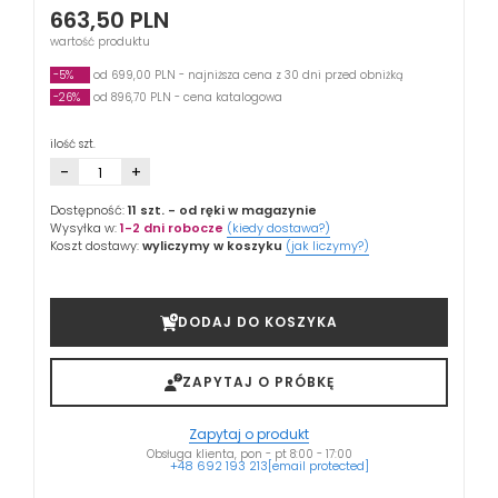
663,50
PLN
wartość produktu
-5%
od 699,00 PLN - najniższa cena z 30 dni przed obniżką
-26%
od 896,70 PLN - cena katalogowa
ilość szt.
-
+
Dostępność:
11 szt.
- od ręki w magazynie
Wysyłka w:
1-2 dni robocze
(kiedy dostawa?)
Koszt dostawy:
wyliczymy w koszyku
(jak liczymy?)
DODAJ DO KOSZYKA
ZAPYTAJ O PRÓBKĘ
Zapytaj o produkt
Obsługa klienta, pon - pt 8:00 - 17:00
+48 692 193 213
[email protected]