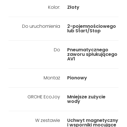
Kolor:
Złoty
Do uruchomienia
2-pojemnościowego
lub Start/Stop
Do
Pneumatycznego
zaworu spłukującego
AV1
Montaż
Pionowy
GROHE EcoJoy
Mniejsze zużycie
wody
W zestawie
Uchwyt magnetyczny
i wsporniki mocujące