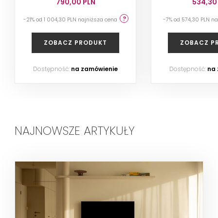
790,00 PLN
534,30
-21% od 1 004,30 PLN najniższa cena
-7% od 574,30 PLN n
ZOBACZ PRODUKT
ZOBACZ P
Dostępność:
na zamówienie
Dostępność:
na
NAJNOWSZE ARTYKUŁY