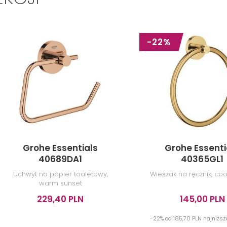
-22%
Grohe Essentials
Grohe Essenti
40689DA1
40365GL1
Uchwyt na papier toaletowy,
Wieszak na ręcznik, coo
warm sunset
229,40 PLN
145,00 PLN
-22% od 185,70 PLN najniżs