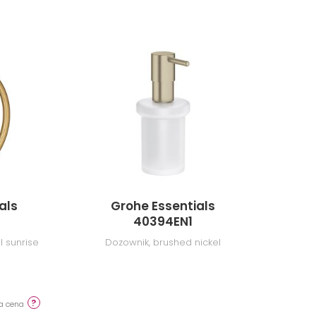
als
Grohe Essentials
G
40394EN1
l sunrise
Dozownik, brushed nickel
mydeln
za cena