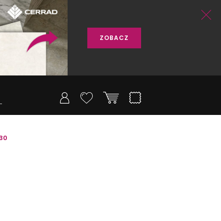
ZOBACZ
430