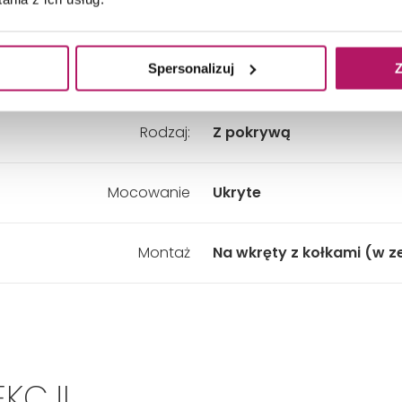
Kolor:
Czarny
Spersonalizuj
Z
Materiał:
Metal
Rodzaj:
Z pokrywą
Mocowanie
Ukryte
Montaż
Na wkręty z kołkami (w z
EKCJI