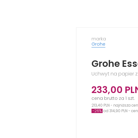
marka
Grohe
Grohe Ess
Uchwyt na papier z
233,00
PL
cena brutto za 1 szt.
213,40 PLN - najniższa ce
-26%
od 314,90 PLN - ce