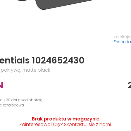
kolekcja
Essentia
entials 1024652430
 pokrywą, matte black
N
na z 30 dni przed obniżką
na katalogowa
Brak produktu w magazynie
Zainteresował Cię? Skontaktuj się z nami.