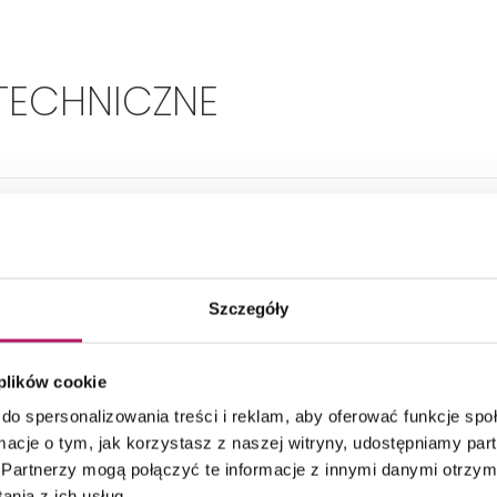
TECHNICZNE
Montaż:
Ścienny
Głębokość:
44 mm
Szczegóły
Szerokość:
167 mm
 plików cookie
do spersonalizowania treści i reklam, aby oferować funkcje sp
Wysokość:
119 mm
ormacje o tym, jak korzystasz z naszej witryny, udostępniamy p
Partnerzy mogą połączyć te informacje z innymi danymi otrzym
nia z ich usług.