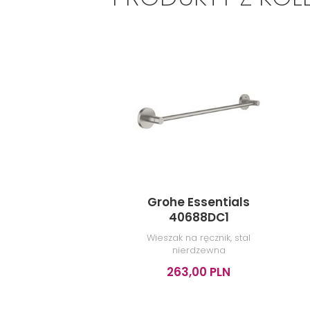
Grohe Essentials
40688DC1
Wieszak na ręcznik, stal
nierdzewna
263,00 PLN