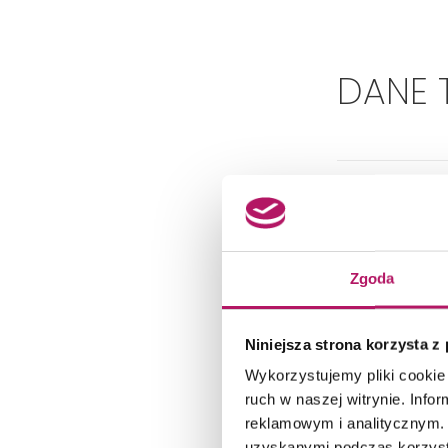
DANE 
Zgoda
Niniejsza strona korzysta z
Wykorzystujemy pliki cookie 
ruch w naszej witrynie. Inf
reklamowym i analitycznym. 
uzyskanymi podczas korzysta