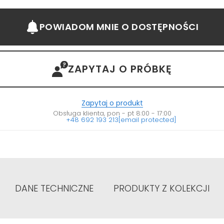
POWIADOM MNIE
O DOSTĘPNOŚCI
ZAPYTAJ O PRÓBKĘ
Zapytaj o produkt
Obsługa klienta, pon - pt 8:00 - 17:00
+48 692 193 213
[email protected]
DANE TECHNICZNE
PRODUKTY Z KOLEKCJI