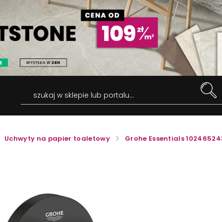
szukaj w sklepie lub portalu...
Uchwyty na papier toaletowy
Grohe Essentials 1024652