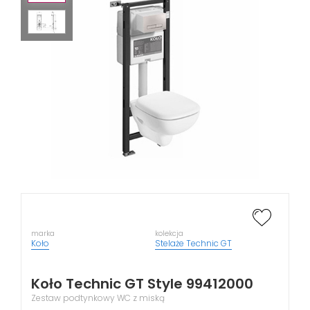
marka
kolekcja
Koło
Stelaże Technic GT
Koło Technic GT Style 99412000
Zestaw podtynkowy WC z miską