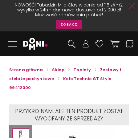
NOWOŚĆ! Tubądzin Mild Clay w cenie od 115 zł/m2,
wysyłka w 24h - darmowa dostawa od 2.000 zł!
Możliwość zamówienia próbek!
ZOBACZ
Strona główna
Sklep
Toalety
Zestawy i
stelaże podtynkowe
Koło Technic GT Style
99412000
PRZYKRO NAM, ALE TEN PRODUKT ZOSTAŁ
WYCOFANY ZE SPRZEDAŻY