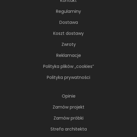
Kontakt
Regulaminy
Soft minimalizm z duszą. 65-
Dostawa
metrowe mieszkanie projektu AVO
Architekci
Koszt dostawy
Zwroty
Minimalizm wcale nie musi opierać się na
chłodnej, zachowawczej estetyce. Nawet
Reklamacje
wtedy...
Polityka plików „cookies”
Polityka prywatności
Opinie
Zamów projekt
Zamów próbki
Strefa architekta