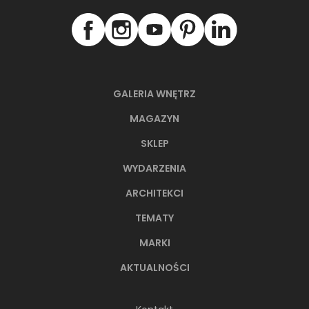
66-metrowy apartament:
przystań dla nowoczesnej
nomadki
GALERIA WNĘTRZ
Młoda, żyjąca dynamicznie inwestorka przez
lata kursowała między światowymi
MAGAZYN
metropoliami...
SKLEP
WYDARZENIA
ARCHITEKCI
TEMATY
MARKI
AKTUALNOŚCI