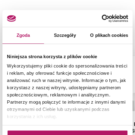
NASZE PROPOZYCJE ZAMIAST
PRODUKTU KOŁO TECHNIC GT
STYLE 99412000
Zgoda
Szczegóły
O plikach cookies
Niniejsza strona korzysta z plików cookie
Wykorzystujemy pliki cookie do spersonalizowania treści
i reklam, aby oferować funkcje społecznościowe i
analizować ruch w naszej witrynie. Informacje o tym, jak
korzystasz z naszej witryny, udostępniamy partnerom
społecznościowym, reklamowym i analitycznym.
Partnerzy mogą połączyć te informacje z innymi danymi
otrzymanymi od Ciebie lub uzyskanymi podczas
PRODUKTY Z KOLEKCJI
korzystania z ich usług.
Cersanit Tech Line Base
Omnires 
S701-686
BOSTONS