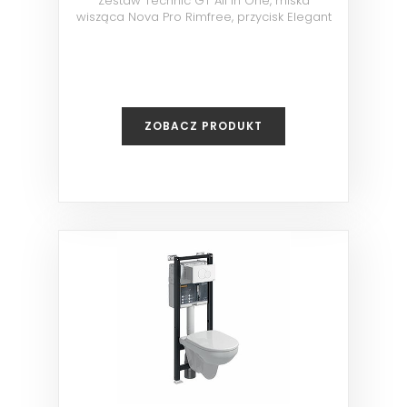
Zestaw Technic GT All in One, miska
wisząca Nova Pro Rimfree, przycisk Elegant
chrom
ZOBACZ PRODUKT