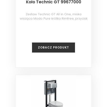
Koło Technic GT 99677000
Zestaw Technic GT All in One, miska
wisząca Modo Pure krótka Rimfree, przycisk
Elegant chrom
ZOBACZ PRODUKT