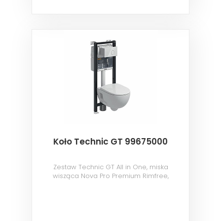
Koło Technic GT 99675000
Zestaw Technic GT All in One, miska
wisząca Nova Pro Premium Rimfree,
przycisk Eclipse 2 biały