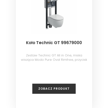
Koło Technic GT 99679000
Zestaw Technic GT All in One, miska
wisząca Modo Pure Oval Rimfree, przycisk
Eclipse 2 chrom
ZOBACZ PRODUKT