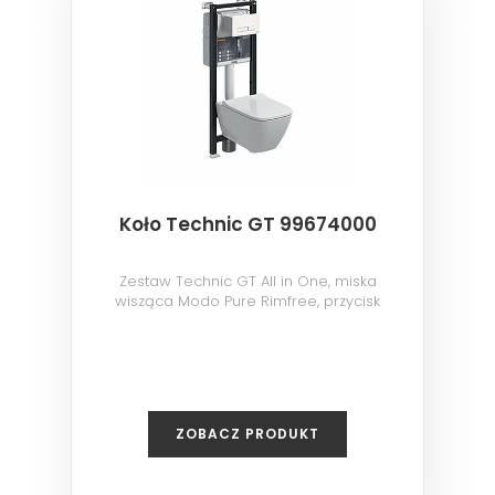
Koło Technic GT 99674000
Zestaw Technic GT All in One, miska
wisząca Modo Pure Rimfree, przycisk
Eclipse biały
ZOBACZ PRODUKT