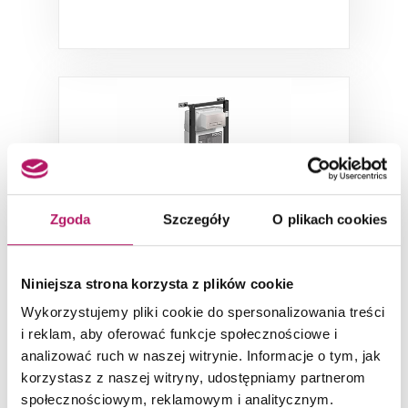
Zgoda
Szczegóły
O plikach cookies
Koło Technic GT 99440000
Niniejsza strona korzysta z plików cookie
Wykorzystujemy pliki cookie do spersonalizowania treści
Stelaż do WC z systemem Smart Fresh
i reklam, aby oferować funkcje społecznościowe i
analizować ruch w naszej witrynie. Informacje o tym, jak
korzystasz z naszej witryny, udostępniamy partnerom
709,40 PLN
społecznościowym, reklamowym i analitycznym.