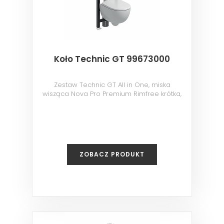
Koło Technic GT 99673000
Zestaw Technic GT All in One, miska
wisząca Nova Pro Premium Rimfree krótka,
przycisk Eclipse 2 biały
ZOBACZ PRODUKT