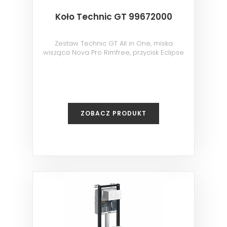
Koło Technic GT 99672000
Zestaw Technic GT All in One, miska
wisząca Nova Pro Rimfree, przycisk Eclipse
2 biały
ZOBACZ PRODUKT