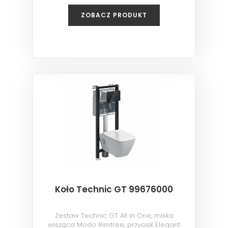
ZOBACZ PRODUKT
Koło Technic GT 99676000
Zestaw Technic GT All in One, miska
wisząca Modo Rimfree, przycisk Elegant