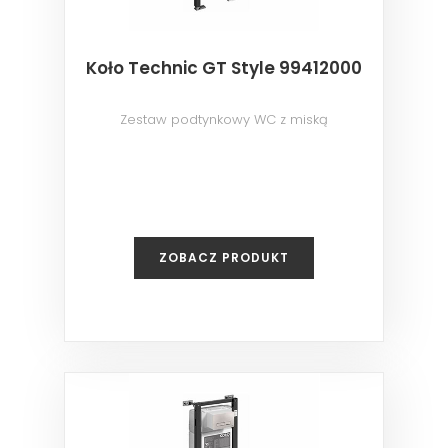
Koło Technic GT Style 99412000
Zestaw podtynkowy WC z miską
ZOBACZ PRODUKT