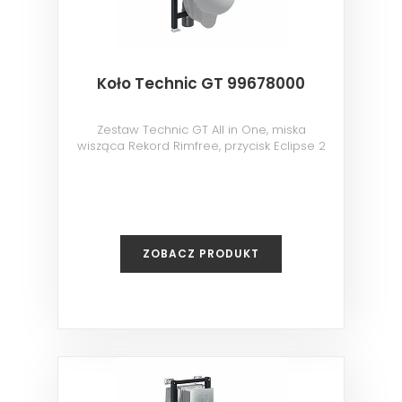
Koło Technic GT 99678000
Zestaw Technic GT All in One, miska
wisząca Rekord Rimfree, przycisk Eclipse 2
chrom
ZOBACZ PRODUKT