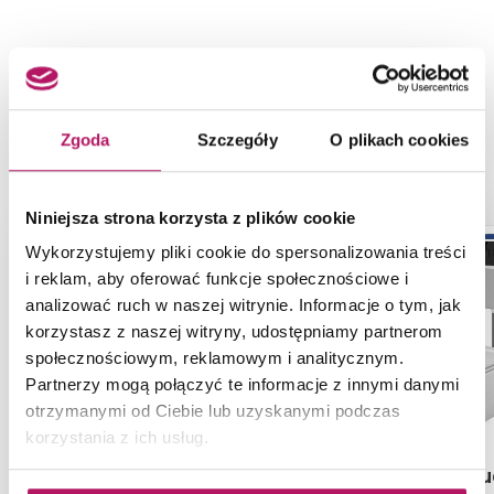
NASZE PROPOZYCJE ZAMIAST
PRODUKTU KOŁO TECHNIC GT
Zgoda
Szczegóły
O plikach cookies
STYLE RIMFREE 99366900
Niniejsza strona korzysta z plików cookie
Wykorzystujemy pliki cookie do spersonalizowania treści
i reklam, aby oferować funkcje społecznościowe i
analizować ruch w naszej witrynie. Informacje o tym, jak
korzystasz z naszej witryny, udostępniamy partnerom
społecznościowym, reklamowym i analitycznym.
Partnerzy mogą połączyć te informacje z innymi danymi
otrzymanymi od Ciebie lub uzyskanymi podczas
korzystania z ich usług.
Cersanit Aqua S701-522
Cersanit Aqu