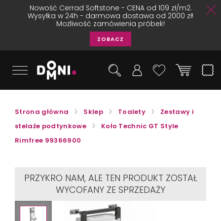
Nowość Cerrad Softstone - CENA od 109 zł/m2.
Wysyłka w 24h - darmowa dostawa od 2000 zł!
Możliwość zamówienia próbek!
ZOBACZ
Strona główna
Sklep
Toalety
Zestawy i
stelaże podtynkowe
Koło Technic GT Style
Rimfree 99366900
PRZYKRO NAM, ALE TEN PRODUKT ZOSTAŁ
WYCOFANY ZE SPRZEDAŻY