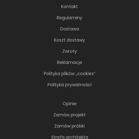
Kontakt
Regulaminy
Dostawa
Koszt dostawy
Zwroty
Reklamacje
Soft minimalizm z duszą. 65-
Polityka plików „cookies”
metrowe mieszkanie projektu AVO
Architekci
Polityka prywatności
Minimalizm wcale nie musi opierać się na
chłodnej, zachowawczej estetyce. Nawet
Opinie
wtedy...
Zamów projekt
Zamów próbki
Strefa architekta