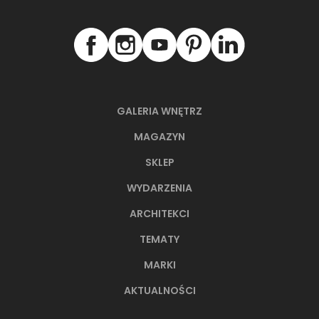
GALERIA WNĘTRZ
MAGAZYN
66-metrowy apartament:
SKLEP
przystań dla nowoczesnej
nomadki
WYDARZENIA
Młoda, żyjąca dynamicznie inwestorka przez
ARCHITEKCI
lata kursowała między światowymi
TEMATY
metropoliami...
MARKI
AKTUALNOŚCI