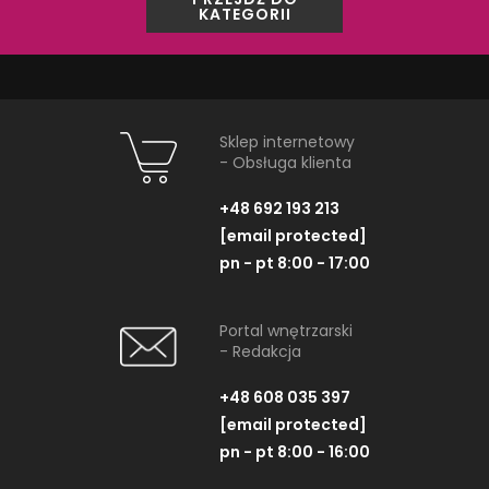
stelaża KOŁO TECHNIC GT do WC,
stelaża KOŁO TEC
KATEGORII
chrom
chrom 
298,90 PLN
ZOBACZ PRODUKT
ZOBACZ P
Sklep internetowy
- Obsługa klienta
Dostępność:
na zamówienie
+48 692 193 213
[email protected]
pn - pt 8:00 - 17:00
NAJNOWSZE ARTYKUŁY
Portal wnętrzarski
- Redakcja
+48 608 035 397
[email protected]
pn - pt 8:00 - 16:00