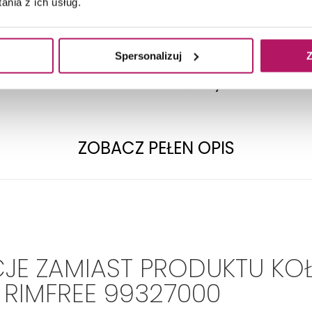
nia z ich usług.
TECHNICZNE
Spersonalizuj
Z
Montaż:
Do ściany
Typ:
Do miski podwieszanej
ZOBACZ PEŁEN OPIS
JE ZAMIAST PRODUKTU KO
! RIMFREE 99327000