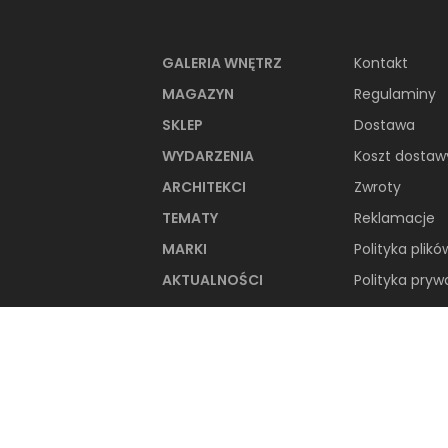
NAJNOWSZE ART
GALERIA WNĘTRZ
Kontakt
MAGAZYN
Regulaminy
SKLEP
Dostawa
WYDARZENIA
Koszt dostaw
ARCHITEKCI
Zwroty
TEMATY
Reklamacje
MARKI
Polityka plikó
AKTUALNOŚCI
Polityka pryw
66-metrowy apartament:
przystań dla nowoczesnej
nomadki
Młoda, żyjąca dynamicznie inwestorka