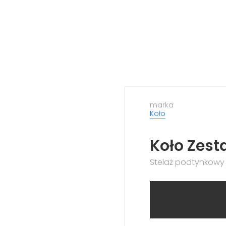
marka
Koło
Koło Zest
Stelaż podtynkowy 