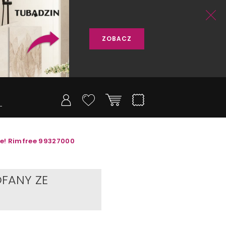
ZOBACZ
fe! Rimfree 99327000
FANY ZE