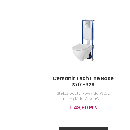
PRODUKTY Z KOL
Cersanit Tech Line Base
S701-629
Stelaż podtynkowy do WC, z
miską Mille CleanOn i
przyciskiem Base Circle chrom
1 148,80 PLN
błyszczący