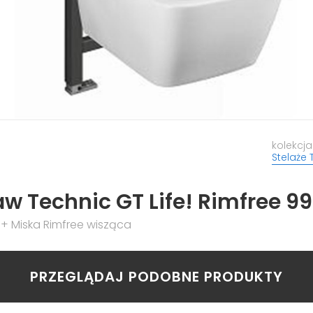
kolekcja
Stelaże 
aw Technic GT Life! Rimfree 9
+ Miska Rimfree wisząca
PRZEGLĄDAJ PODOBNE PRODUKTY