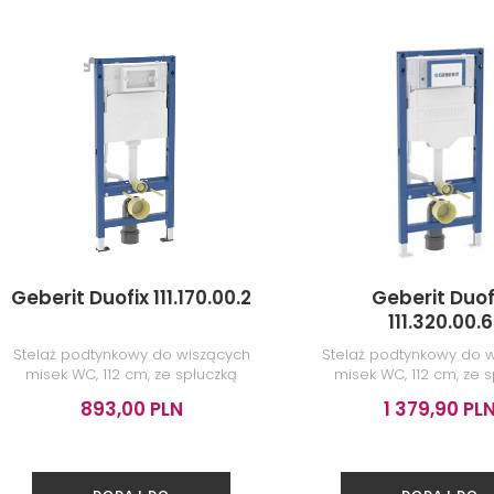
EKCJI
Geberit Duofix 111.170.00.2
Geberit Duof
111.320.00.6
Stelaż podtynkowy do wiszących
Stelaż podtynkowy do 
misek WC, 112 cm, ze spłuczką
misek WC, 112 cm, ze 
podtynkową Delta 12 cm
podtynkową Sigma 12 
893,00 PLN
1 379,90 PL
wsporników
DODAJ DO
DODAJ DO