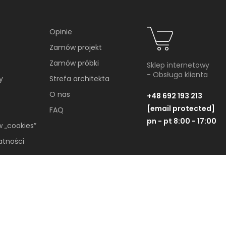
YKUŁY
Opinie
Zamów projekt
Zamów próbki
Sklep internetowy
- Obsługa klienta
y
Strefa architekta
O nas
+48 692 193 213
[email protected]
FAQ
pn - pt 8:00 - 17:00
w „cookies”
atności
Soft minimalizm z duszą.
65-metrowe mieszkanie
projektu AVO Architekci
Wszelkie Prawa Zastrzeżone © 2019-2026
Minimalizm wcale nie musi opierać się