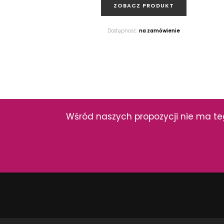
ZOBACZ PRODUKT
Dostępność:
na zamówienie
Koło Technic GT
99416000
Zestaw podtynkowy WC
Wśród naszych propozycji nie ma teg
ZOBACZ PRODUKT