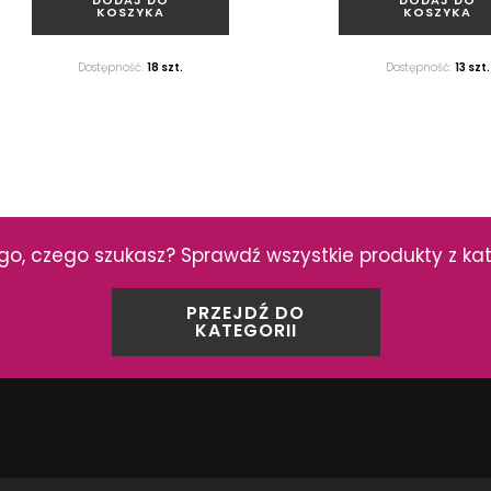
KOSZYKA
KOSZYKA
Dostępność:
18 szt.
Dostępność:
13 szt.
Koło Technic GT
Koło Technic
94157001
94150004
Przycisk spłukujący
Przycisk spłukujący ECL
pneumatyczny CAMELEON do
stelaża KOŁO TECHNIC 
stelaża KOŁO Technic GT, wenge
Junior
o, czego szukasz? Sprawdź wszystkie produkty z kat
ZOBACZ PRODUKT
ZOBACZ PRODU
PRZEJDŹ DO
KATEGORII