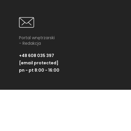
Portal wnętrzarski
- Redakcja
+48 608 035 397
[email protected]
pn - pt 8:00 - 16:00
Jak wybrać idealne meble
ogrodowe? Przewodnik po
stołach, krzesłach i
Partner technologiczny:
zestawach
wypoczynkowych