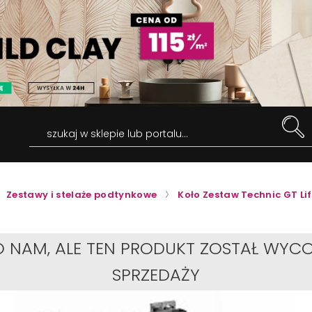
szukaj w sklepie lub portalu...
Zestawy i stelaże podtynkowe
Koło Zestaw Technic GT Li
O NAM, ALE TEN PRODUKT ZOSTAŁ WYCO
SPRZEDAŻY