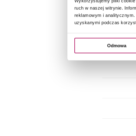
Wykorzystujemy pliki cookie 
Do
ruch w naszej witrynie. Inf
reklamowym i analitycznym. 
uzyskanymi podczas korzysta
Do
Odmowa