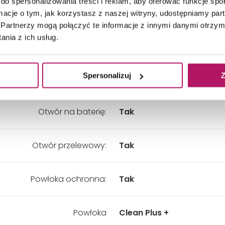
do spersonalizowania treści i reklam, aby oferować funkcje sp
kładny wymiar - Szerokość:
615 mm
ormacje o tym, jak korzystasz z naszej witryny, udostępniamy p
Partnerzy mogą połączyć te informacje z innymi danymi otrzym
nia z ich usług.
kładny wymiar - Wysokość:
150 mm
Spersonalizuj
Z
Kolor:
Biały
Otwór na baterię:
Tak
Otwór przelewowy:
Tak
Powłoka ochronna:
Tak
Powłoka
Clean Plus +