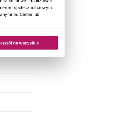
ołecznościowe i analizować
artnerom społecznościowym,
anymi od Ciebie lub
ezwól na wszystkie