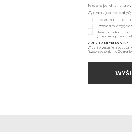
Ta strona jest chroniona p
Wyrażam zgodę na to, aby Synag
Przetwarzała moje dane
Przesyłała mi drogą el
Używała telekomunikac
(o ile wymaga tego obs
KLAUZULA INFORMACYJNA
Wraz z przesłaniem zapytani
Rozporządzeniem o Ochronie
WYŚL