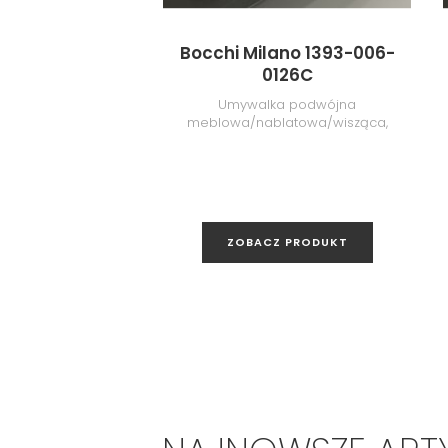
Bocchi Milano 1393-006-
0126C
Umywalka podwójna
meblowa/nablatowa/wisząca,
120 cm, Matt Grey
ZOBACZ PRODUKT