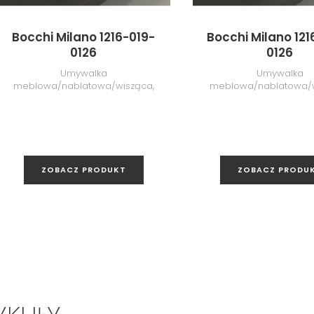
Bocchi Milano 1216-019-
Bocchi Milano 12
0126
0126
Umywalka
Umywalka
meblowa/nablatowa/wisząca,
meblowa/nablatowa/w
50 cm, Glossy Red
50 cm, Matte Ice 
ZOBACZ PRODUKT
ZOBACZ PRODU