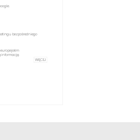
oogle.
etingu bezpośredniego
 europejskim
informację.
WIĘCEJ