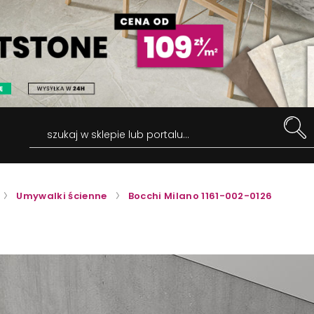
szukaj w sklepie lub portalu...
Umywalki ścienne
Bocchi Milano 1161-002-0126