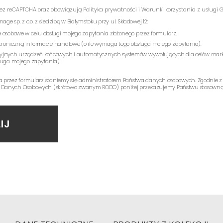
rzez reCAPTCHA oraz obowiązują
Polityka prywatności
i
Warunki korzystania z usługi
G
e sp. z o.o. z siedzibą w Białymstoku przy ul. Składowej 12:
 osobowe w celu obsługi mojego zapytania złożonego przez formularz.
ektroniczną informacje handlowe (o ile wymaga tego obsługa mojego zapytania).
yjnych urządzeń końcowych i automatycznych systemów wywołujących dla celów mark
ługa mojego zapytania).
a przez formularz staniemy się administratorem Państwa danych osobowych. Zgodnie z
 Danych Osobowych (skrótowo zwanym RODO) poniżej przekazujemy Państwu stosowną 
IJ