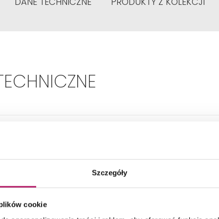
DANE TECHNICZNE
PRODUKTY Z KOLEKCJI
TECHNICZNE
Szerokość umywalki:
60 cm
Kształt:
Prostokątna
Szczegóły
ładny wymiar - Głębokość:
475 mm
 plików cookie