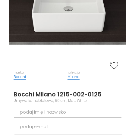
marka
kolekcja
Bocchi
Milano
Bocchi Milano 1215-002-0125
Umywalka nablatowa, 50 cm, Matt White
podaj imię i nazwisko
podaj e-mail