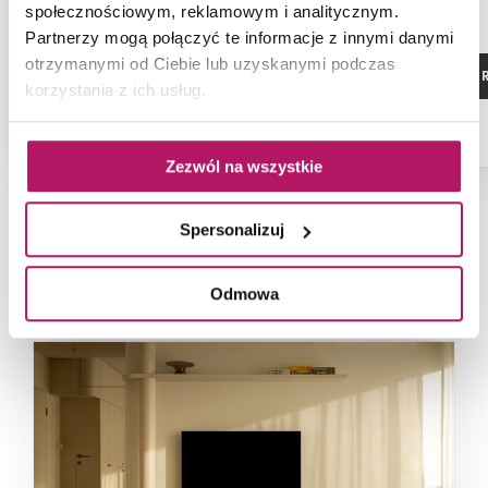
społecznościowym, reklamowym i analitycznym.
Partnerzy mogą połączyć te informacje z innymi danymi
otrzymanymi od Ciebie lub uzyskanymi podczas
ZOBACZ PRODUKT
ZOBACZ P
korzystania z ich usług.
Zezwól na wszystkie
Spersonalizuj
NAJNOWSZE ARTYKUŁY
Odmowa