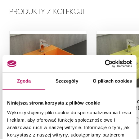
PRODUKTY Z KOLEKCJI
Zgoda
Szczegóły
O plikach cookies
Bocchi Milano 1216-021-
Bocchi Milan
Niniejsza strona korzysta z plików cookie
0126
012
Wykorzystujemy pliki cookie do spersonalizowania treści
Umywalka
Umywa
i reklam, aby oferować funkcje społecznościowe i
meblowa/nablatowa/wisząca,
meblowa/nablat
analizować ruch w naszej witrynie. Informacje o tym, jak
50 cm, Glossy Tangerine
50 cm, Matt
korzystasz z naszej witryny, udostępniamy partnerom