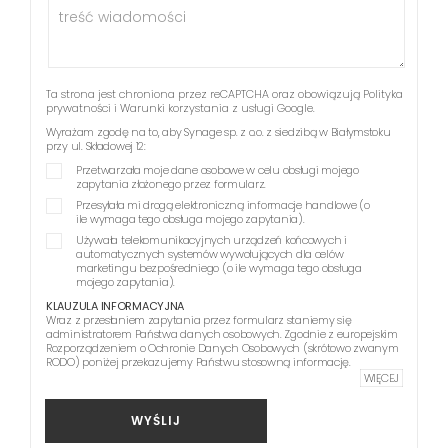
Ta strona jest chroniona przez reCAPTCHA oraz obowiązują
Polityka
prywatności
i
Warunki korzystania z usługi
Google.
Wyrażam zgodę na to, aby Synage sp. z o.o. z siedzibą w Białymstoku
przy ul. Składowej 12:
Przetwarzała moje dane osobowe w celu obsługi mojego
zapytania złożonego przez formularz.
Przesyłała mi drogą elektroniczną informacje handlowe (o
ile wymaga tego obsługa mojego zapytania).
Używała telekomunikacyjnych urządzeń końcowych i
automatycznych systemów wywołujących dla celów
marketingu bezpośredniego (o ile wymaga tego obsługa
mojego zapytania).
KLAUZULA INFORMACYJNA
Wraz z przesłaniem zapytania przez formularz staniemy się
administratorem Państwa danych osobowych. Zgodnie z europejskim
Rozporządzeniem o Ochronie Danych Osobowych (skrótowo zwanym
RODO) poniżej przekazujemy Państwu stosowną informację.
WIĘCEJ
WYŚLIJ