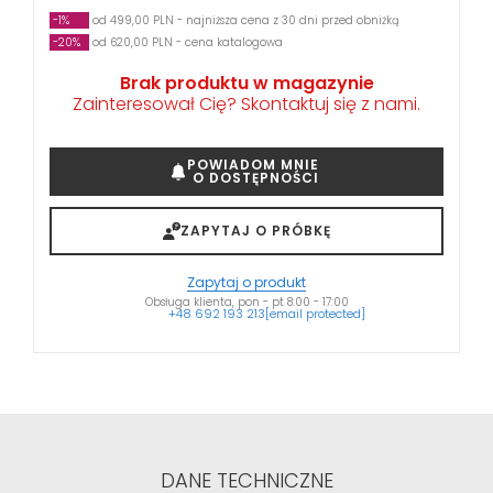
-1%
od 499,00 PLN - najniższa cena z 30 dni przed obniżką
-20%
od 620,00 PLN - cena katalogowa
Brak produktu w magazynie
Zainteresował Cię? Skontaktuj się z nami.
POWIADOM MNIE
O DOSTĘPNOŚCI
ZAPYTAJ O PRÓBKĘ
Zapytaj o produkt
Obsługa klienta, pon - pt 8:00 - 17:00
+48 692 193 213
[email protected]
DANE TECHNICZNE