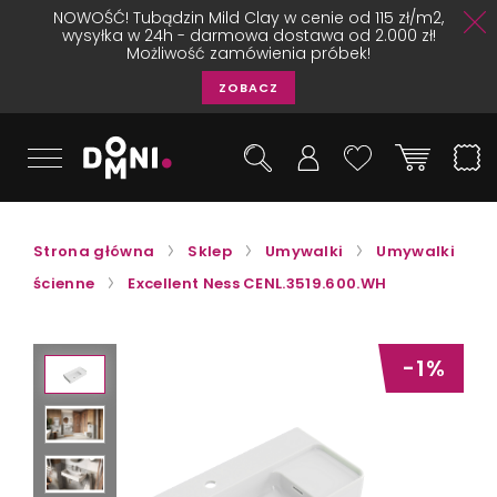
NOWOŚĆ! Tubądzin Mild Clay w cenie od 115 zł/m2,
wysyłka w 24h - darmowa dostawa od 2.000 zł!
Możliwość zamówienia próbek!
ZOBACZ
Strona główna
Sklep
Umywalki
Umywalki
ścienne
Excellent Ness CENL.3519.600.WH
-1%