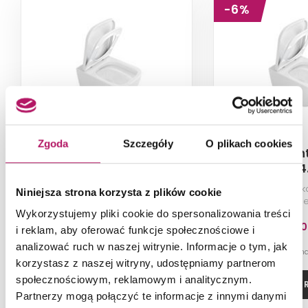
-6%
Zgoda
Szczegóły
O plikach cookies
Excellent Ness
Excellen
CENL.3509.500.WH
CENL.3504
Bezrantowa miska wisząca WC z
Bezrantowa misk
Niniejsza strona korzysta z plików cookie
deską
bez de
Wykorzystujemy pliki cookie do spersonalizowania treści
1 000,00 PLN
748,00
i reklam, aby oferować funkcje społecznościowe i
analizować ruch w naszej witrynie. Informacje o tym, jak
-6% od 794,80 PLN n
korzystasz z naszej witryny, udostępniamy partnerom
społecznościowym, reklamowym i analitycznym.
DODAJ DO KOSZYKA
ZOBACZ P
Partnerzy mogą połączyć te informacje z innymi danymi