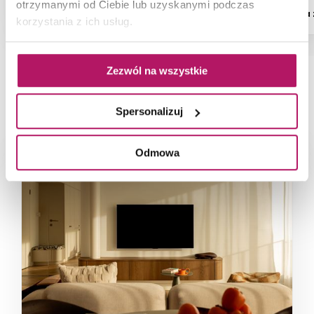
otrzymanymi od Ciebie lub uzyskanymi podczas
Dostępność:
6 szt.
Dostępność:
na
korzystania z ich usług.
Zezwól na wszystkie
NAJNOWSZE ARTYKUŁY
Spersonalizuj
Odmowa