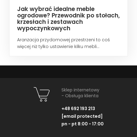
Jak wybrać idealne meble
ogrodowe? Przewodnik po stołach,
krzesłach i zestawach
wypoczynkowych
Aranżacja przydomowej przestrzeni to coś
więcej niż tylko ustawienie kilku mebli...
Sklep internetowy
- Obsługa klienta
+48 692 193 213
[email protected]
pn - pt 8:00 - 17:00