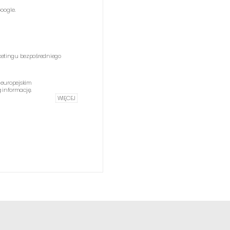
oogle.
etingu bezpośredniego
 europejskim
informację.
WIĘCEJ