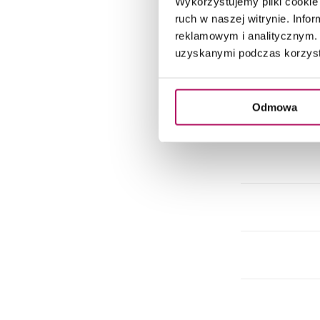
Wykorzystujemy pliki cookie 
Do
ruch w naszej witrynie. Inf
reklamowym i analitycznym. 
uzyskanymi podczas korzysta
Do
Odmowa