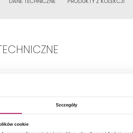
DANE TECHNICZNE
PRODUKTY Z KOLEKCJI
TECHNICZNE
Szerokość umywalki:
100 cm
Kształt:
Prostokątna
Szczegóły
ładny wymiar - Głębokość:
465 mm
 plików cookie