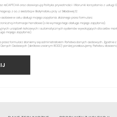
rzez reCAPTCHA oraz obowiązują
Polityka prywatności
i
Warunki korzystania z usługi
G
e sp. z o.o. z siedzibą w Białymstoku przy ul. Składowej 12:
 osobowe w celu obsługi mojego zapytania złożonego przez formularz.
ektroniczną informacje handlowe (o ile wymaga tego obsługa mojego zapytania).
yjnych urządzeń końcowych i automatycznych systemów wywołujących dla celów mark
ługa mojego zapytania).
a przez formularz staniemy się administratorem Państwa danych osobowych. Zgodnie z
 Danych Osobowych (skrótowo zwanym RODO) poniżej przekazujemy Państwu stosowną 
IJ