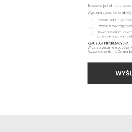
Ta strona jest chroniona p
Wyrażam zgodę na to, aby Synag
Przetwarzała moje dane
Przesyłała mi drogą el
Używała telekomunikac
(o ile wymaga tego obs
KLAUZULA INFORMACYJNA
Wraz z przesłaniem zapytani
Rozporządzeniem o Ochronie
WYŚL