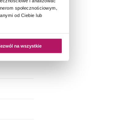
ołecznościowe i analizować
artnerom społecznościowym,
anymi od Ciebie lub
ezwól na wszystkie