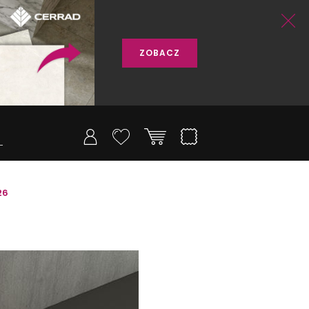
ZOBACZ
26