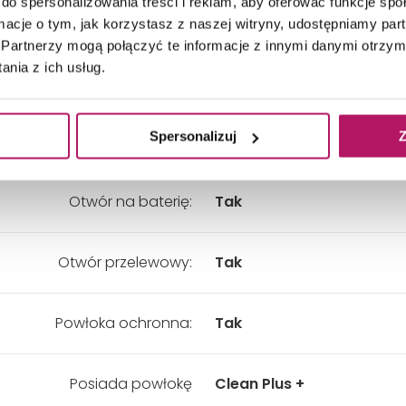
do spersonalizowania treści i reklam, aby oferować funkcje sp
kładny wymiar - Szerokość:
1004 mm
ormacje o tym, jak korzystasz z naszej witryny, udostępniamy p
Partnerzy mogą połączyć te informacje z innymi danymi otrzym
nia z ich usług.
kładny wymiar - Wysokość:
145 mm
Spersonalizuj
Z
Kolor:
Czerwony
Otwór na baterię:
Tak
Otwór przelewowy:
Tak
Powłoka ochronna:
Tak
Posiada powłokę
Clean Plus +