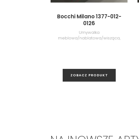
Bocchi Milano 1377-012-
0126
Umywalka
meblowa/nablatowa/wisząca,
80 cm, Glossy Orange
ZOBACZ PRODUKT