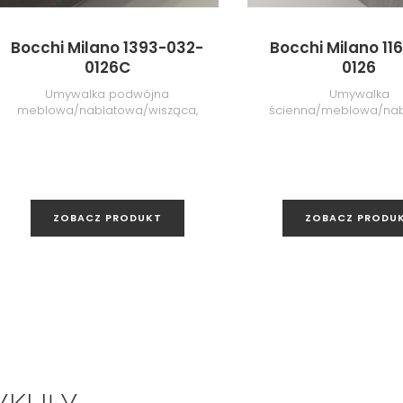
Bocchi Milano 1393-032-
Bocchi Milano 116
0126C
0126
Umywalka podwójna
Umywalka
meblowa/nablatowa/wisząca,
ścienna/meblowa/nab
120 cm, Matte Salmon
60 cm, Glossy Or
ZOBACZ PRODUKT
ZOBACZ PRODU