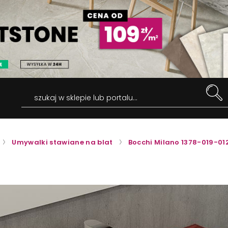
szukaj w sklepie lub portalu...
Umywalki stawiane na blat
Bocchi Milano 1378-019-01