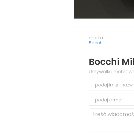
marka
Bocchi
Bocchi Mi
Umywalka meblowa/
podaj imię i nazw
podaj e-mail