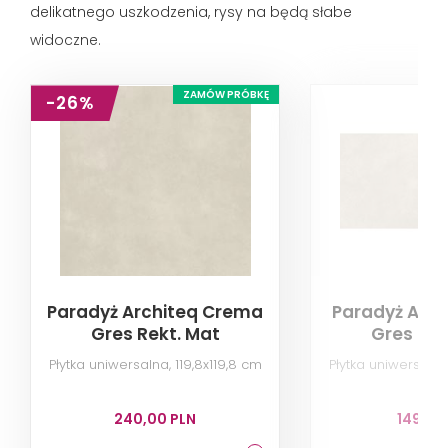
delikatnego uszkodzenia, rysy na będą słabe
widoczne.
ZAMÓW PRÓBKĘ
-26%
Paradyż Architeq Crema
Paradyż Arch
Gres Rekt. Mat
Gres Rek
Płytka uniwersalna, 119,8x119,8 cm
Płytka uniwersalna
240,00 PLN
149,00