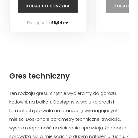
DODAJ DO KOSZYKA
ZOBACZ P
Dostępność:
95,94 m
2
Gres techniczny
Ten rodzaju gresu chętnie wybieramy do garażu,
kotłowni, na balkon. Dostępny w wielu kolorach i
formatach pozwala na aranżację wymagających
miejsc. Doskonałe parametry techniczne: trwałość,
wysoka odporność na ścieranie, sprawiają, że dobrze
sprawdza się w miejscach o dużym natężeniu ruchu. Z