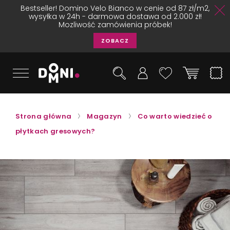
Bestseller! Domino Velo Bianco w cenie od 87 zł/m2,
wysyłka w 24h - darmowa dostawa od 2.000 zł!
Mozliwość zamówienia próbek!
ZOBACZ
Strona główna
Magazyn
Co warto wiedzieć o
płytkach gresowych?