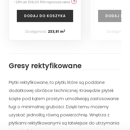
-26% od 326,00 PLN najniższa cena
DODAJ DO KOSZYKA
DODAJ DO 
Dostępność:
233,91 m
Dostępność:
2
Gresy rektyfikowane
Płytki rektyfikowane, to płytki, które są poddane
dodatkowej obróbce technicznej. Krawędzie płytek
ścięte pod kątem prostym umożliwiają zastosowanie
fugi o minimalnej grubości. Dzięki temu możemy
uzyskać jednolitą, równą powierzchnię. Wnętrza z
płytkami rektyfikowanymi są łatwiejsze do utrzymania