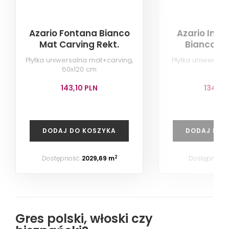
Azario Fontana Bianco
Azario Infin
Mat Carving Rekt.
Bianco Ma
Płytka uniwersalna mat+carving,
Płytka uniwersal
60x120 cm
cm
143,10 PLN
134,10
DODAJ DO KOSZYKA
DODAJ DO 
Dostępność:
2029,69 m
Dostępność:
2
Gres polski, włoski czy