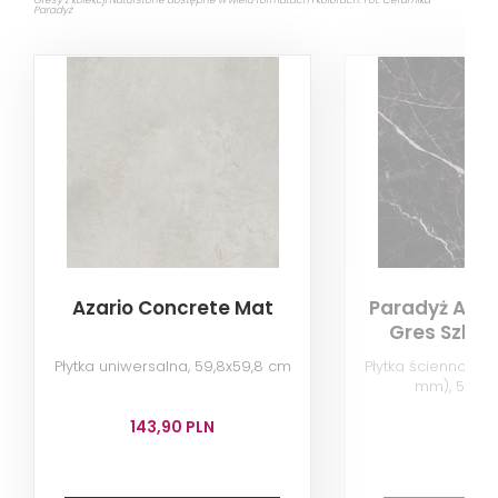
Gresy z kolekcji Naturstone dostępne w wielu formatach i kolorach. Fot. Ceramika
Paradyż
Azario Concrete Mat
Paradyż Arts
Gres Szkl. 
Płytka uniwersalna, 59,8x59,8 cm
Płytka ścienno-po
mm), 59,8x
143,90 PLN