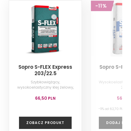
-11%
Sopro S-FLEX Express
Sopro S-FLE
203/22.5
Szybkowiążący,
Wysokoelastyczny
wysokoelastyczny klej żelowy,
22.5 
22.5 kg
66,50 PLN
56,00 
-11% od 62,70 PLN n
ZOBACZ PRODUKT
DODAJ DO 