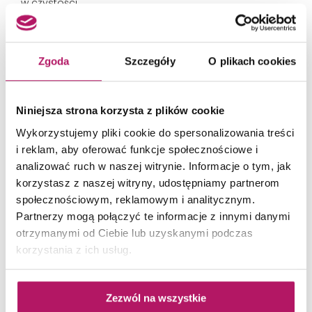
w czystości.
Zgoda
Szczegóły
O plikach cookies
Niniejsza strona korzysta z plików cookie
Wykorzystujemy pliki cookie do spersonalizowania treści
i reklam, aby oferować funkcje społecznościowe i
analizować ruch w naszej witrynie. Informacje o tym, jak
korzystasz z naszej witryny, udostępniamy partnerom
społecznościowym, reklamowym i analitycznym.
Partnerzy mogą połączyć te informacje z innymi danymi
otrzymanymi od Ciebie lub uzyskanymi podczas
Gresy dobrze sprawdzą się w miejscach użyteczności publicznej: siłowniach, sklepach.
korzystania z ich usług.
Fot. Cerrad
Zezwól na wszystkie