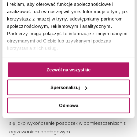
ZOBACZ PRODUKT
i reklam, aby oferować funkcje społecznościowe i
analizować ruch w naszej witrynie. Informacje o tym, jak
korzystasz z naszej witryny, udostępniamy partnerom
społecznościowym, reklamowym i analitycznym.
Partnerzy mogą połączyć te informacje z innymi danymi
otrzymanymi od Ciebie lub uzyskanymi podczas
korzystania z ich usług.
Gres inspirowany betonem
Azario Livid
Zezwól na wszystkie
Płytki z piękną powierzchnią inspirowaną surowym
betonem. Wykończenie lapatto dodatkowo podkreśla
Spersonalizuj
tonalny charakter płytek Azario Livid - dzięki temu
jeszcze bardziej przypominają strukturę betonu. Płytki
Odmowa
Livid to gres szkliwiony o wysokiej odporności na
ścieranie potwierdzone klasą PEI 4 . Świetnie sprawdzą
się jako wykończenie posadzek w pomieszczeniach z
ogrzewaniem podłogowym.