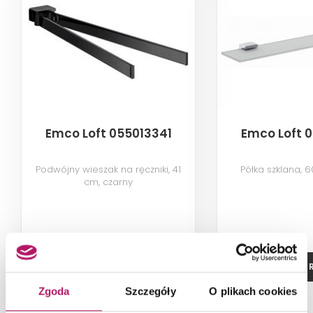
Emco Loft 055013341
Emco Loft 
Podwójny wieszak na ręczniki, 41
Półka szklana, 6
cm, czarny
ZOBACZ PRODUKT
ZOBACZ P
Zgoda
Szczegóły
O plikach cookies