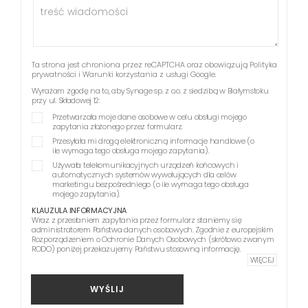
Ta strona jest chroniona przez reCAPTCHA oraz obowiązują
Polityka
prywatności
i
Warunki korzystania z usługi
Google.
Wyrażam zgodę na to, aby Synage sp. z o.o. z siedzibą w Białymstoku
przy ul. Składowej 12:
Przetwarzała moje dane osobowe w celu obsługi mojego
zapytania złożonego przez formularz.
Przesyłała mi drogą elektroniczną informacje handlowe (o
ile wymaga tego obsługa mojego zapytania).
Używała telekomunikacyjnych urządzeń końcowych i
automatycznych systemów wywołujących dla celów
marketingu bezpośredniego (o ile wymaga tego obsługa
mojego zapytania).
KLAUZULA INFORMACYJNA
Wraz z przesłaniem zapytania przez formularz staniemy się
administratorem Państwa danych osobowych. Zgodnie z europejskim
Rozporządzeniem o Ochronie Danych Osobowych (skrótowo zwanym
RODO) poniżej przekazujemy Państwu stosowną informację.
WIĘCEJ
WYŚLIJ