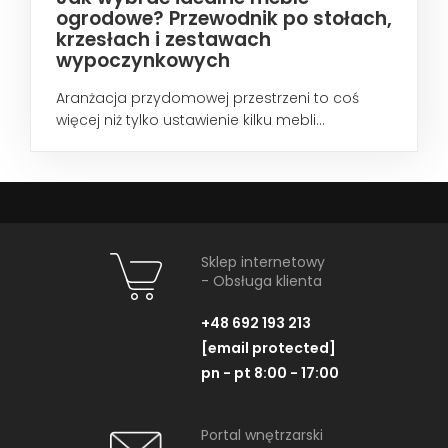
ogrodowe? Przewodnik po stołach,
krzesłach i zestawach
wypoczynkowych
Aranżacja przydomowej przestrzeni to coś
więcej niż tylko ustawienie kilku mebli...
Sklep internetowy
- Obsługa klienta
+48 692 193 213
[email protected]
pn - pt 8:00 - 17:00
Portal wnętrzarski