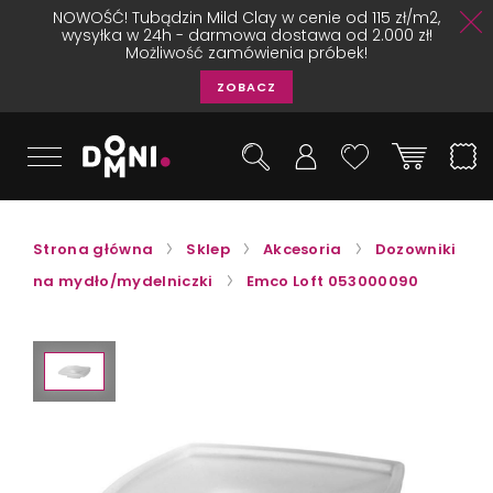
NOWOŚĆ! Tubądzin Mild Clay w cenie od 115 zł/m2,
wysyłka w 24h - darmowa dostawa od 2.000 zł!
Możliwość zamówienia próbek!
ZOBACZ
Strona główna
Sklep
Akcesoria
Dozowniki
na mydło/mydelniczki
Emco Loft 053000090