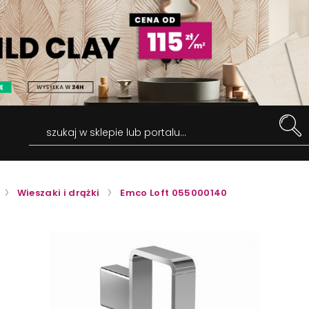
szukaj w sklepie lub portalu...
Wieszaki i drążki
Emco Loft 055000140