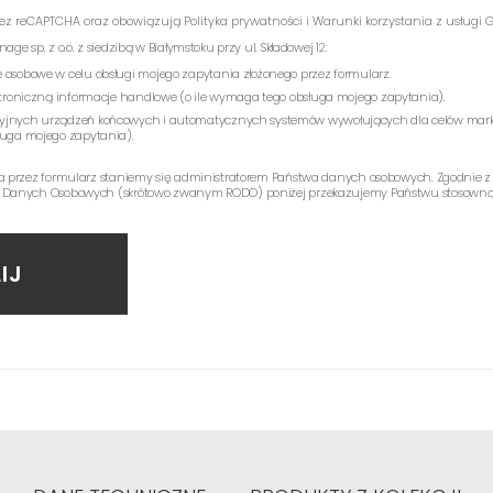
rzez reCAPTCHA oraz obowiązują
Polityka prywatności
i
Warunki korzystania z usługi
G
e sp. z o.o. z siedzibą w Białymstoku przy ul. Składowej 12:
 osobowe w celu obsługi mojego zapytania złożonego przez formularz.
ektroniczną informacje handlowe (o ile wymaga tego obsługa mojego zapytania).
yjnych urządzeń końcowych i automatycznych systemów wywołujących dla celów mark
ługa mojego zapytania).
a przez formularz staniemy się administratorem Państwa danych osobowych. Zgodnie z
 Danych Osobowych (skrótowo zwanym RODO) poniżej przekazujemy Państwu stosowną 
IJ