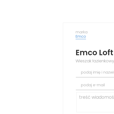
marka
Emco
Emco Lof
Wieszak łazienkow
podaj imię i nazw
podaj e-mail