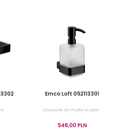
13302
Emco Loft 052113301
Em
wa
Dozownik do mydła w płynie
Uchw
546,00 PLN