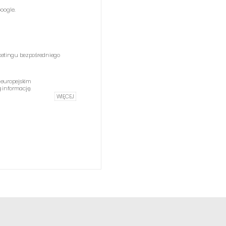
oogle.
etingu bezpośredniego
 europejskim
informację.
WIĘCEJ