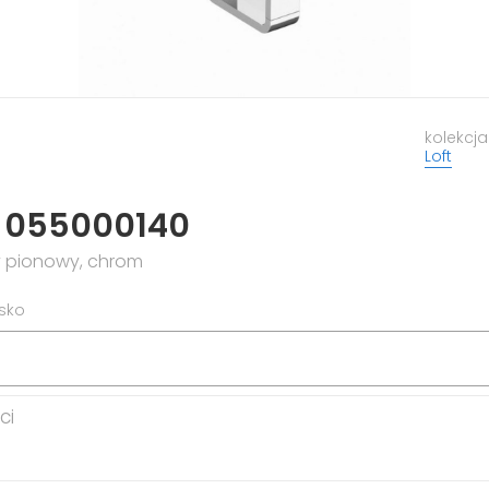
kolekcja
Loft
t 055000140
y pionowy, chrom
isko