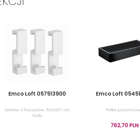
EKCJI
Emco Loft 057513900
Emco Loft 0545
Zestaw 3 haczyków, 15x12x57 cm,
Półka prysznico
biały
762,70 PLN