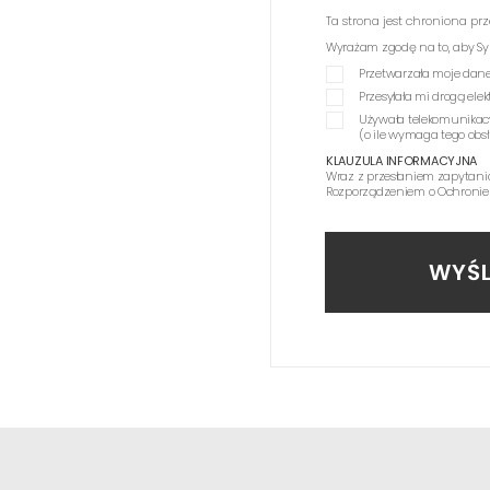
Ta strona jest chroniona p
Wyrażam zgodę na to, aby Synag
Przetwarzała moje dane
Przesyłała mi drogą el
Używała telekomunikac
(o ile wymaga tego obs
KLAUZULA INFORMACYJNA
Wraz z przesłaniem zapytani
Rozporządzeniem o Ochronie
WYŚL