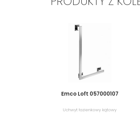
PRODUKTY Z KOL
Emco Loft 057000107
Uchwyt łazienkowy kątowy