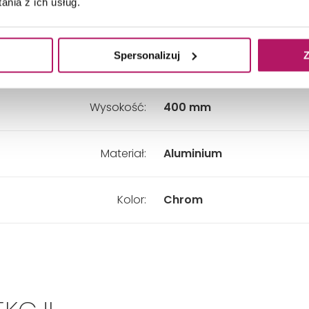
nia z ich usług.
Głębokość:
124 mm
Spersonalizuj
Z
Szerokość:
24 mm
Wysokość:
400 mm
Materiał:
Aluminium
Kolor:
Chrom