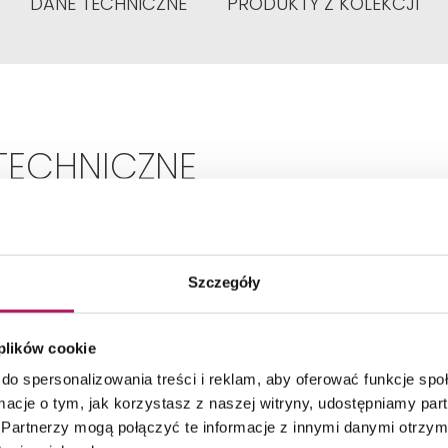
DANE TECHNICZNE
PRODUKTY Z KOLEKCJI
TECHNICZNE
Montaż:
Ścienny
Szczegóły
Przeznaczenie:
Na ręcznik
 plików cookie
do spersonalizowania treści i reklam, aby oferować funkcje sp
Typ:
Podłużny
ormacje o tym, jak korzystasz z naszej witryny, udostępniamy p
Partnerzy mogą połączyć te informacje z innymi danymi otrzym