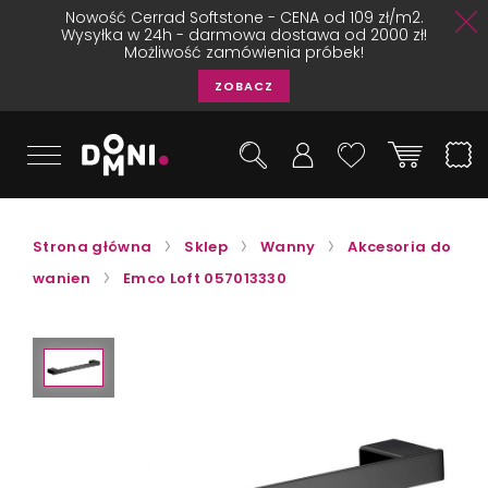
Nowość Cerrad Softstone - CENA od 109 zł/m2.
Wysyłka w 24h - darmowa dostawa od 2000 zł!
Możliwość zamówienia próbek!
ZOBACZ
Strona główna
Sklep
Wanny
Akcesoria do
wanien
Emco Loft 057013330