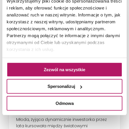
Wykorzystujemy pliki cookie do spersonalizowania treści
i reklam, aby oferować funkcje społecznościowe i
analizować ruch w naszej witrynie. Informacje o tym, jak
korzystasz z naszej witryny, udostępniamy partnerom
społecznościowym, reklamowym i analitycznym.
Partnerzy mogą połączyć te informacje z innymi danymi
otrzymanymi od Ciebie lub uzyskanymi podczas
korzystania z ich usług.
Zezwól na wszystkie
Spersonalizuj
66-metrowy apartament:
przystań dla nowoczesnej
Odmowa
nomadki
Młoda, żyjąca dynamicznie inwestorka przez
lata kursowała między światowymi