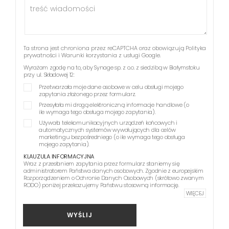
Ta strona jest chroniona przez reCAPTCHA oraz obowiązują
Polityka
prywatności
i
Warunki korzystania z usługi
Google.
Wyrażam zgodę na to, aby Synage sp. z o.o. z siedzibą w Białymstoku
przy ul. Składowej 12:
Przetwarzała moje dane osobowe w celu obsługi mojego
zapytania złożonego przez formularz.
Przesyłała mi drogą elektroniczną informacje handlowe (o
ile wymaga tego obsługa mojego zapytania).
Używała telekomunikacyjnych urządzeń końcowych i
automatycznych systemów wywołujących dla celów
marketingu bezpośredniego (o ile wymaga tego obsługa
mojego zapytania).
KLAUZULA INFORMACYJNA
Wraz z przesłaniem zapytania przez formularz staniemy się
administratorem Państwa danych osobowych. Zgodnie z europejskim
Rozporządzeniem o Ochronie Danych Osobowych (skrótowo zwanym
RODO) poniżej przekazujemy Państwu stosowną informację.
WIĘCEJ
WYŚLIJ