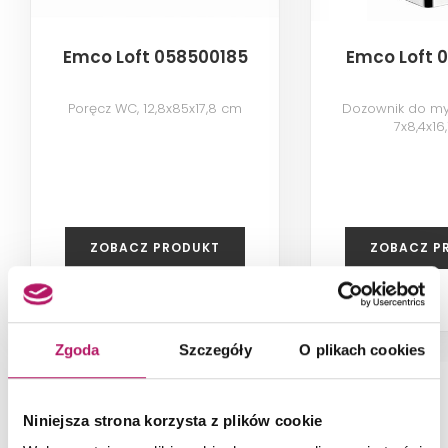
Emco Loft 058500185
Emco Loft 
Poręcz WC, 12,8x85x17,8 cm
Dozownik do my
7x8,4x16
ZOBACZ PRODUKT
ZOBACZ P
Zgoda
Szczegóły
O plikach cookies
NAJNOWSZE ARTYKUŁY
Niniejsza strona korzysta z plików cookie