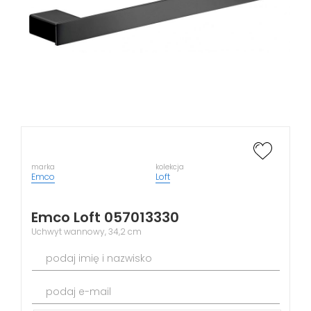
marka
kolekcja
Emco
Loft
Emco Loft 057013330
Uchwyt wannowy, 34,2 cm
podaj imię i nazwisko
podaj e-mail