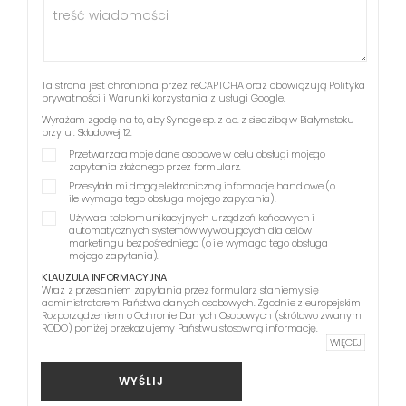
Ta strona jest chroniona przez reCAPTCHA oraz obowiązują
Polityka
prywatności
i
Warunki korzystania z usługi
Google.
Wyrażam zgodę na to, aby Synage sp. z o.o. z siedzibą w Białymstoku
przy ul. Składowej 12:
Przetwarzała moje dane osobowe w celu obsługi mojego
zapytania złożonego przez formularz.
Przesyłała mi drogą elektroniczną informacje handlowe (o
ile wymaga tego obsługa mojego zapytania).
Używała telekomunikacyjnych urządzeń końcowych i
automatycznych systemów wywołujących dla celów
marketingu bezpośredniego (o ile wymaga tego obsługa
mojego zapytania).
KLAUZULA INFORMACYJNA
Wraz z przesłaniem zapytania przez formularz staniemy się
administratorem Państwa danych osobowych. Zgodnie z europejskim
Rozporządzeniem o Ochronie Danych Osobowych (skrótowo zwanym
RODO) poniżej przekazujemy Państwu stosowną informację.
WIĘCEJ
WYŚLIJ