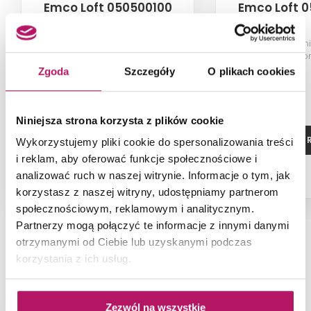
Emco Loft 050500100
Emco Loft 
Uchwyt na papier toaletowy,
Wieszak na ręcznik
chrom
chro
Zgoda
Szczegóły
O plikach cookies
265,40 PLN
Niniejsza strona korzysta z plików cookie
ZOBACZ PRODUKT
ZOBACZ P
Wykorzystujemy pliki cookie do spersonalizowania treści
i reklam, aby oferować funkcje społecznościowe i
analizować ruch w naszej witrynie. Informacje o tym, jak
Dostępność:
na zamówienie
korzystasz z naszej witryny, udostępniamy partnerom
społecznościowym, reklamowym i analitycznym.
Partnerzy mogą połączyć te informacje z innymi danymi
otrzymanymi od Ciebie lub uzyskanymi podczas
korzystania z ich usług.
NAJNOWSZE ARTYKUŁY
Zezwól na wszystkie