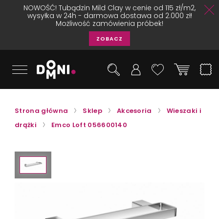
NOWOŚĆ! Tubądzin Mild Clay w cenie od 115 zł/m2,
wysyłka w 24h - darmowa dostawa od 2.000 zł!
Możliwość zamówienia próbek!
ZOBACZ
Strona główna
Sklep
Akcesoria
Wieszaki i
drążki
Emco Loft 056600140