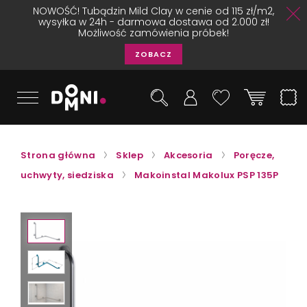
NOWOŚĆ! Tubądzin Mild Clay w cenie od 115 zł/m2,
wysyłka w 24h - darmowa dostawa od 2.000 zł!
Możliwość zamówienia próbek!
ZOBACZ
Strona główna
Sklep
Akcesoria
Poręcze,
uchwyty, siedziska
Makoinstal Makolux PSP 135P