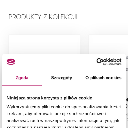
PRODUKTY Z KOLEKCJI
Zgoda
Szczegóły
O plikach cookies
Niniejsza strona korzysta z plików cookie
Makoinstal Makolux PSP
Makoinstal M
666
680
Wykorzystujemy pliki cookie do spersonalizowania treści
i reklam, aby oferować funkcje społecznościowe i
Poręcz dla niepełnosprawnych
Poręcz dla niep
prosta 60 cm, połysk
łukowa stała 8
analizować ruch w naszej witrynie. Informacje o tym, jak
korzystasz z naszej witryny, udostępniamy partnerom