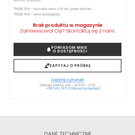
wartość produktu
769,80 PLN - najniższa cena z 30 dni przed obniżką
769,80 PLN - cena katalogowa
Brak produktu w magazynie
Zainteresował Cię? Skontaktuj się z nami.
POWIADOM MNIE
O DOSTĘPNOŚCI
ZAPYTAJ O PRÓBKĘ
Zapytaj o produkt
Obsługa klienta, pon - pt 8:00 - 17:00
+48 692 193 213
[email protected]
DANE TECHNICZNE