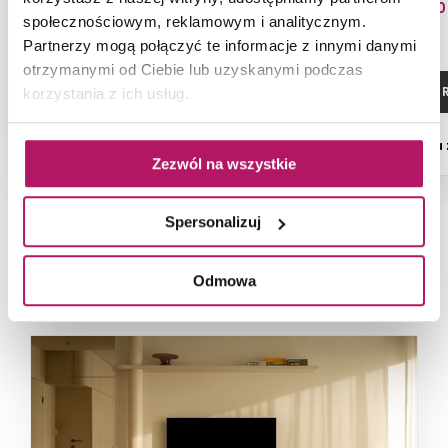
239,10 PLN
589,00
społecznościowym, reklamowym i analitycznym.
Partnerzy mogą połączyć te informacje z innymi danymi
otrzymanymi od Ciebie lub uzyskanymi podczas
ZOBACZ PRODUKT
ZOBACZ P
korzystania z ich usług.
Dostępność:
na zamówienie
Dostępność:
na
Zezwól na wszystkie
Spersonalizuj
NAJNOWSZE ARTYKUŁY
Odmowa