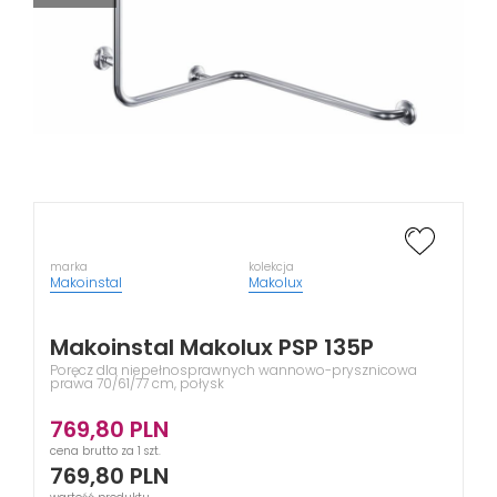
marka
kolekcja
Makoinstal
Makolux
Makoinstal Makolux PSP 135P
Poręcz dla niepełnosprawnych wannowo-prysznicowa
prawa 70/61/77 cm, połysk
769,80
PLN
cena brutto za 1 szt.
769,80
PLN