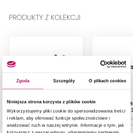
PRODUKTY Z KOLEKCJI
Zgoda
Szczegóły
O plikach cookies
Niniejsza strona korzysta z plików cookie
Makoinstal Makolux PSM
Makoinstal M
155P
33
Wykorzystujemy pliki cookie do spersonalizowania treści
i reklam, aby oferować funkcje społecznościowe i
Poręcz dla niepełnosprawnych
Poręcz dla niep
umywalkowa trójnóg prawa 55
prosta 30 
analizować ruch w naszej witrynie. Informacje o tym, jak
cm, mat
korzystasz z naszej witryny, udostępniamy partnerom