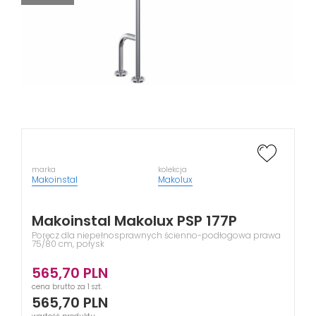
marka
kolekcja
Makoinstal
Makolux
Makoinstal Makolux PSP 177P
Poręcz dla niepełnosprawnych ścienno-podłogowa prawa
75/80 cm, połysk
565,70
PLN
cena brutto za 1 szt.
565,70
PLN