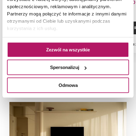
528,40 PLN
208,80
społecznościowym, reklamowym i analitycznym.
Partnerzy mogą połączyć te informacje z innymi danymi
otrzymanymi od Ciebie lub uzyskanymi podczas
ZOBACZ PRODUKT
ZOBACZ P
korzystania z ich usług.
Dostępność:
na zamówienie
Dostępność:
na
Zezwól na wszystkie
Spersonalizuj
NAJNOWSZE ARTYKUŁY
Odmowa