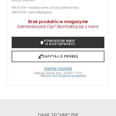
wartość produktu
565,70 PLN - najniższa cena z 30 dni przed obniżką
565,70 PLN - cena katalogowa
Brak produktu w magazynie
Zainteresował Cię? Skontaktuj się z nami.
POWIADOM MNIE
O DOSTĘPNOŚCI
ZAPYTAJ O PRÓBKĘ
Zapytaj o produkt
Obsługa klienta, pon - pt 8:00 - 17:00
+48 692 193 213
[email protected]
DANE TECHNICZNE