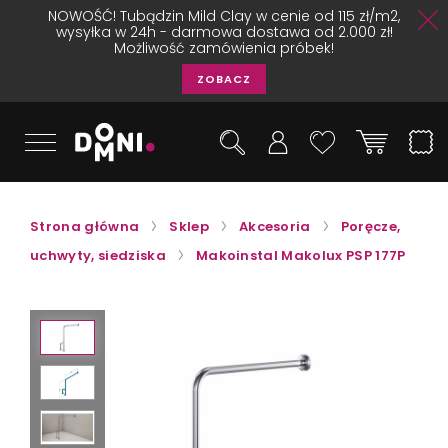
NOWOŚĆ! Tubądzin Mild Clay w cenie od 115 zł/m2,
wysyłka w 24h - darmowa dostawa od 2.000 zł!
Możliwość zamówienia próbek!
ZOBACZ
Strona główna
Sklep
Akcesoria
Poręcze,
uchwyty, siedziska
Makoinstal Makolux PSP 177P