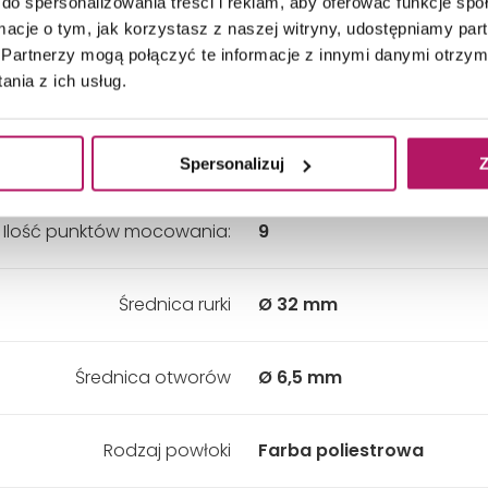
do spersonalizowania treści i reklam, aby oferować funkcje sp
Wysokość:
600 mm
ormacje o tym, jak korzystasz z naszej witryny, udostępniamy p
Partnerzy mogą połączyć te informacje z innymi danymi otrzym
nia z ich usług.
Kolor:
Biały
Materiał:
Stal węglowa
Spersonalizuj
Z
Ilość punktów mocowania:
9
Średnica rurki
Ø 32 mm
Średnica otworów
Ø 6,5 mm
Rodzaj powłoki
Farba poliestrowa