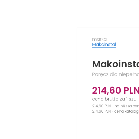
marka
Makoinstal
Makoinst
Poręcz dla niepeł
214,60
PL
cena brutto za 1 szt.
214,60 PLN - najniższa ce
214,60 PLN - cena katalo