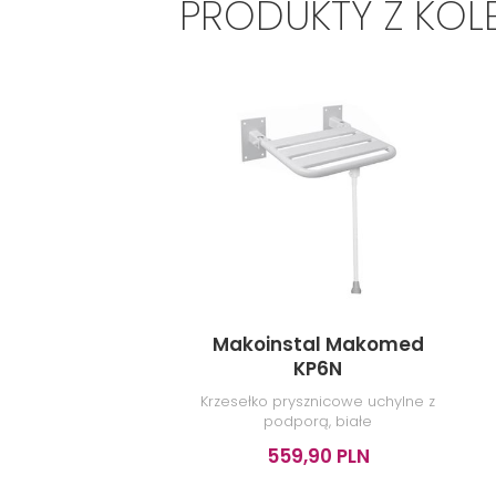
PRODUKTY Z KOL
Makoinstal Makomed
KP6N
Krzesełko prysznicowe uchylne z
podporą, białe
559,90 PLN