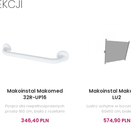
EKCJI
Makoinstal Makomed
Makoinstal Ma
32R-UP16
LU2
Poręcz dla niepełnosprawnych
Lustro uchylne w boczn
prosta 160 cm, biała z rozetami
60x60 cm, biał
maskującymi
346,40 PLN
574,90 PLN