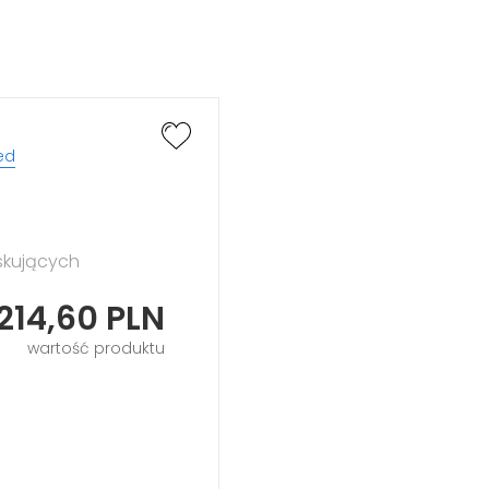
ed
skujących
214,60
PLN
wartość produktu