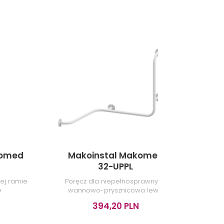
komed
Makoinstal Makomed
Mak
32-UPPL
ej ramie
Poręcz dla niepełnosprawnych
Poręc
e
wannowo-prysznicowa lewa
prost
60/60/60 cm, biała bez rozet
394,20 PLN
maskujących