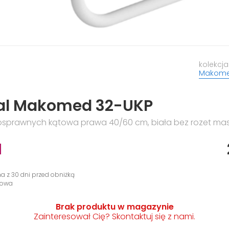
kolekcja
Makom
al Makomed 32-UKP
nosprawnych kątowa prawa 40/60 cm, biała bez rozet ma
N
na z 30 dni przed obniżką
gowa
Brak produktu w magazynie
Zainteresował Cię? Skontaktuj się z nami.