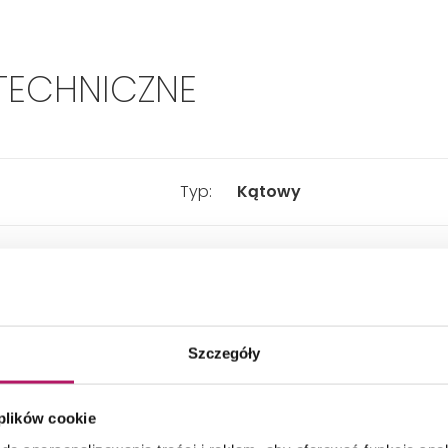
TECHNICZNE
Typ:
Kątowy
Rodzaj:
Nieskładany
Kształt:
Zaokrąglony
Szczegóły
Szerokość:
400 mm
 plików cookie