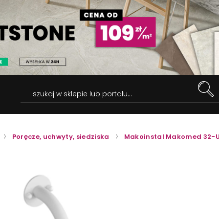
szukaj w sklepie lub portalu...
Poręcze, uchwyty, siedziska
Makoinstal Makomed 32-