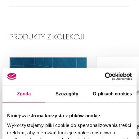
PRODUKTY Z KOLEKCJI
Zgoda
Szczegóły
O plikach cookies
Niniejsza strona korzysta z plików cookie
Wykorzystujemy pliki cookie do spersonalizowania treści
Makoinstal Ekomed
Makoinstal
UR5P
32-U
i reklam, aby oferować funkcje społecznościowe i