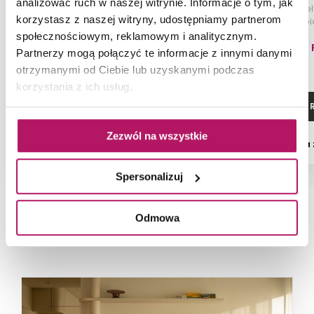
analizować ruch w naszej witrynie. Informacje o tym, jak
Poręcz dla niepełnosprawnych
Poręcz dla niep
korzystasz z naszej witryny, udostępniamy partnerom
łukowa uchylna z miejscem na
prosta 40 cm, bi
papier 50 cm, biała
maskują
społecznościowym, reklamowym i analitycznym.
260,10 PLN
88,60 
Partnerzy mogą połączyć te informacje z innymi danymi
otrzymanymi od Ciebie lub uzyskanymi podczas
korzystania z ich usług.
ZOBACZ PRODUKT
ZOBACZ P
Zezwól na wszystkie
Dostępność:
na zamówienie
Dostępność:
na
Spersonalizuj
Odmowa
NAJNOWSZE ARTYKUŁY