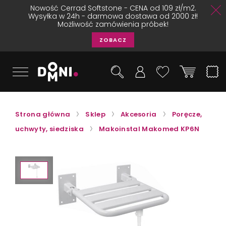
Nowość Cerrad Softstone - CENA od 109 zł/m2.
Wysyłka w 24h - darmowa dostawa od 2000 zł!
Możliwość zamówienia próbek!
ZOBACZ
Strona główna
Sklep
Akcesoria
Poręcze,
uchwyty, siedziska
Makoinstal Makomed KP6N