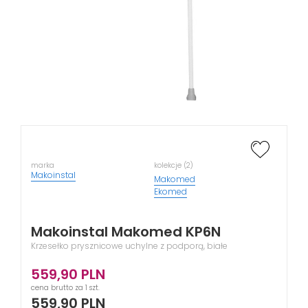
marka
kolekcje (2)
Makoinstal
Makomed
Ekomed
Makoinstal Makomed KP6N
Krzesełko prysznicowe uchylne z podporą, białe
559,90
PLN
cena brutto za 1 szt.
559,90
PLN