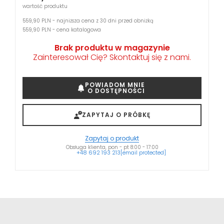
wartość produktu
559,90 PLN - najniższa cena z 30 dni przed obniżką
559,90 PLN - cena katalogowa
Brak produktu w magazynie
Zainteresował Cię? Skontaktuj się z nami.
POWIADOM MNIE
O DOSTĘPNOŚCI
ZAPYTAJ O PRÓBKĘ
Zapytaj o produkt
Obsługa klienta, pon - pt 8:00 - 17:00
+48 692 193 213
[email protected]