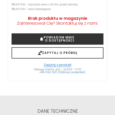
189,00 PLN - najniższa cena z 30 dni przed obniżką
189,00 PLN - cena katalogowa
Brak produktu w magazynie
Zainteresował Cię? Skontaktuj się z nami.
POWIADOM MNIE
O DOSTĘPNOŚCI
ZAPYTAJ O PRÓBKĘ
Zapytaj o produkt
Obsługa klienta, pon - pt 8:00 - 17:00
+48 692 193 213
[email protected]
DANE TECHNICZNE