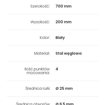
Szerokość:
700 mm
Wysokość:
200 mm
Kolor:
Biały
Materiał:
Stal węglowa
Ilość punktów
4
mocowania:
Średnica rurki
Ø 25 mm
Średnica otworów
Ø 6,5 mm