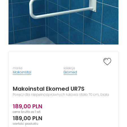
marka
kolekcja
Makoinstal
Ekomed
Makoinstal Ekomed UR7S
Poręcz dla niepełnosprawnych łukowa stała 70 cm, biała
189,00
PLN
cena brutto za 1 szt.
189,00
PLN
wartość produktu