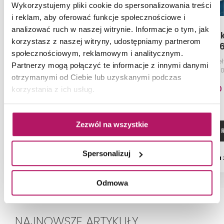
Wykorzystujemy pliki cookie do spersonalizowania treści
i reklam, aby oferować funkcje społecznościowe i
analizować ruch w naszej witrynie. Informacje o tym, jak
Makoinstal Ekomed UP6
Makoinstal 
korzystasz z naszej witryny, udostępniamy partnerom
3/
społecznościowym, reklamowym i analitycznym.
Poręcz dla niepełnosprawnych
Poręcz dla niep
Partnerzy mogą połączyć te informacje z innymi danymi
prosta 60 cm, biała
kątowa prawa 30
otrzymanymi od Ciebie lub uzyskanymi podczas
95,60 PLN
178,50
korzystania z ich usług.
Zezwól na wszystkie
ZOBACZ PRODUKT
ZOBACZ P
Spersonalizuj
Dostępność:
na zamówienie
Dostępność:
na
Odmowa
NAJNOWSZE ARTYKUŁY