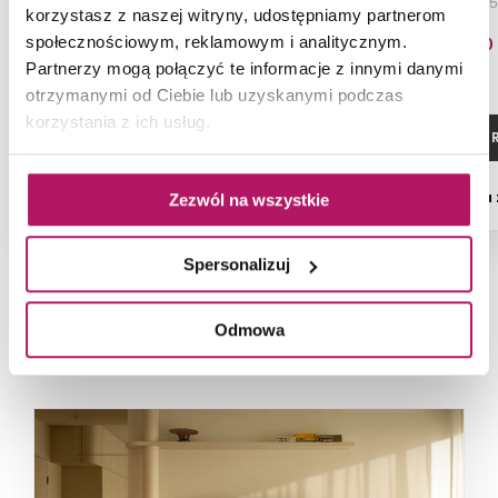
łukowa uchylna podłogowa 60
kątowa 35/35
korzystasz z naszej witryny, udostępniamy partnerom
cm, biała
społecznościowym, reklamowym i analitycznym.
344,10 PLN
123,60
Partnerzy mogą połączyć te informacje z innymi danymi
otrzymanymi od Ciebie lub uzyskanymi podczas
korzystania z ich usług.
ZOBACZ PRODUKT
ZOBACZ P
Dostępność:
na zamówienie
Dostępność:
na
Zezwól na wszystkie
Spersonalizuj
NAJNOWSZE ARTYKUŁY
Odmowa