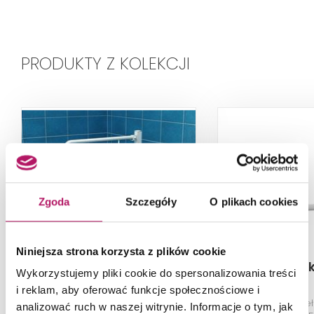
PRODUKTY Z KOLEKCJI
Zgoda
Szczegóły
O plikach cookies
Niniejsza strona korzysta z plików cookie
Makoinstal Ekomed
Makoinstal 
Wykorzystujemy pliki cookie do spersonalizowania treści
URP6
i reklam, aby oferować funkcje społecznościowe i
Poręcz dla niepełnosprawnych
Poręcz dla niep
analizować ruch w naszej witrynie. Informacje o tym, jak