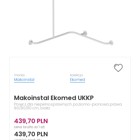
marka
kolekcja
Makoinstal
Ekomed
Makoinstal Ekomed UKKP
Poręcz dla niepełnosprawnych poziomo-pionowa prawa
80/80/110 cm, biała
439,70
PLN
cena brutto za 1 szt.
439,70
PLN