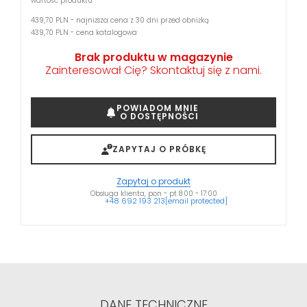
wartość produktu
439,70 PLN - najniższa cena z 30 dni przed obniżką
439,70 PLN - cena katalogowa
Brak produktu w magazynie
Zainteresował Cię? Skontaktuj się z nami.
POWIADOM MNIE
O DOSTĘPNOŚCI
ZAPYTAJ O PRÓBKĘ
Zapytaj o produkt
Obsługa klienta, pon - pt 8:00 - 17:00
+48 692 193 213
[email protected]
DANE TECHNICZNE