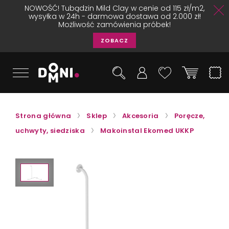
NOWOŚĆ! Tubądzin Mild Clay w cenie od 115 zł/m2,
wysyłka w 24h - darmowa dostawa od 2.000 zł!
Możliwość zamówienia próbek!
ZOBACZ
Strona główna
Sklep
Akcesoria
Poręcze,
uchwyty, siedziska
Makoinstal Ekomed UKKP