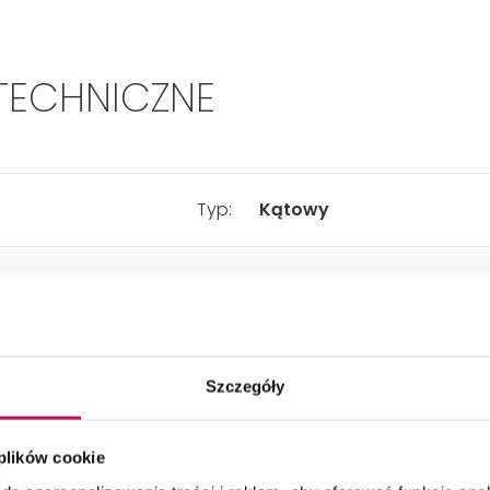
TECHNICZNE
Typ:
Kątowy
Rodzaj:
Nieskładany
Kształt:
Zaokrąglony
Szczegóły
Szerokość:
400 mm
 plików cookie