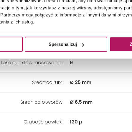
do spersonalizowania treści i reklam, aby oferować funkcje sp
Wysokość:
800 mm
ormacje o tym, jak korzystasz z naszej witryny, udostępniamy p
Partnerzy mogą połączyć te informacje z innymi danymi otrzym
nia z ich usług.
Kolor:
Biały
Materiał:
Stal węglowa
Spersonalizuj
Z
Ilość punktów mocowania:
9
Średnica rurki
Ø 25 mm
Średnica otworów
Ø 6,5 mm
Grubość powłoki
120 µ