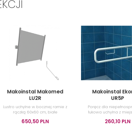
EKCJI
Makoinstal Makomed
Makoinstal Ek
LU2R
UR5P
Lustro uchylne w bocznej ramie z
Poręcz dla niepełnos
rączką 60x60 cm, białe
łukowa uchylna z mie
papier 50 cm, bi
650,50 PLN
260,10 PLN