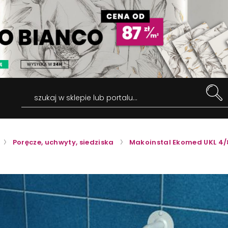
szukaj w sklepie lub portalu...
Poręcze, uchwyty, siedziska
Makoinstal Ekomed UKL 4/