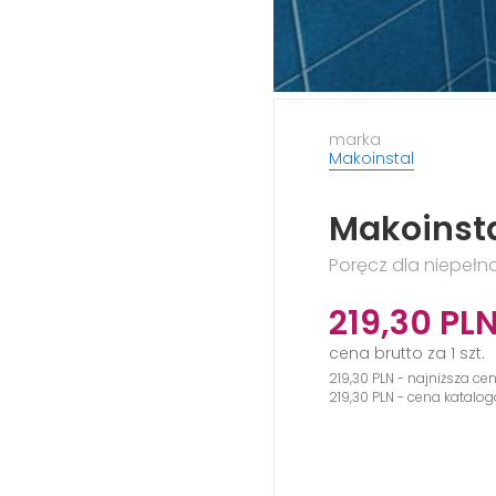
marka
Makoinstal
Makoinst
Poręcz dla niepeł
219,30
PL
cena brutto za 1 szt.
219,30 PLN - najniższa ce
219,30 PLN - cena katalo