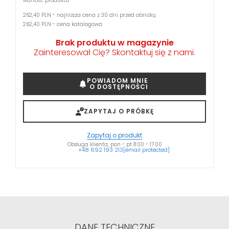
wartość produktu
262,40 PLN - najniższa cena z 30 dni przed obniżką
262,40 PLN - cena katalogowa
Brak produktu w magazynie
Zainteresował Cię? Skontaktuj się z nami.
POWIADOM MNIE
O DOSTĘPNOŚCI
ZAPYTAJ O PRÓBKĘ
Zapytaj o produkt
Obsługa klienta, pon - pt 8:00 - 17:00
+48 692 193 213
[email protected]
DANE TECHNICZNE