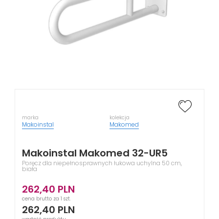
marka
kolekcja
Makoinstal
Makomed
Makoinstal Makomed 32-UR5
Poręcz dla niepełnosprawnych łukowa uchylna 50 cm,
biała
262,40
PLN
cena brutto za 1 szt.
262,40
PLN