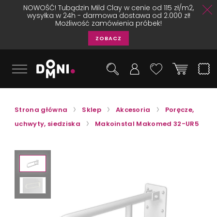
NOWOŚĆ! Tubądzin Mild Clay w cenie od 115 zł/m2,
wysyłka w 24h - darmowa dostawa od 2.000 zł!
Możliwość zamówienia próbek!
ZOBACZ
Strona główna
Sklep
Akcesoria
Poręcze,
uchwyty, siedziska
Makoinstal Makomed 32-UR5