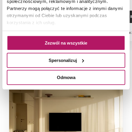
społecznościowym, reklamowym i analitycznym.
Partnerzy mogą połączyć te informacje z innymi danymi
otrzymanymi od Ciebie lub uzyskanymi podczas
ZOBACZ PRODUKT
ZOBACZ P
korzystania z ich usług.
Dostępność:
na zamówienie
Dostępność:
na
Zezwól na wszystkie
Spersonalizuj
NAJNOWSZE ARTYKUŁY
Odmowa