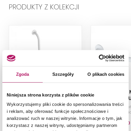
PRODUKTY Z KOLEKCJI
Zgoda
Szczegóły
O plikach cookies
Makoinstal Makomed
Makoinstal
Niniejsza strona korzysta z plików cookie
32-UKP 3/6
32R-
Wykorzystujemy pliki cookie do spersonalizowania treści
Poręcz dla niepełnosprawnych
Poręcz dla niep
i reklam, aby oferować funkcje społecznościowe i
kątowa prawa 30/60 cm, biała
prosta 50 cm, bi
bez rozet maskujących
maskują
analizować ruch w naszej witrynie. Informacje o tym, jak
179,30 PLN
147,00
korzystasz z naszej witryny, udostępniamy partnerom