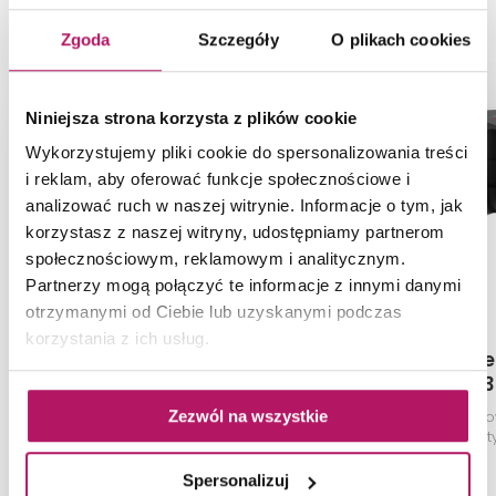
PRODUKTY Z KOLEKCJI
Zgoda
Szczegóły
O plikach cookies
Niniejsza strona korzysta z plików cookie
Wykorzystujemy pliki cookie do spersonalizowania treści
i reklam, aby oferować funkcje społecznościowe i
analizować ruch w naszej witrynie. Informacje o tym, jak
korzystasz z naszej witryny, udostępniamy partnerom
społecznościowym, reklamowym i analitycznym.
Partnerzy mogą połączyć te informacje z innymi danymi
otrzymanymi od Ciebie lub uzyskanymi podczas
korzystania z ich usług.
Hansgrohe Rebris S
Hansgrohe 
72649000
72443
Zezwól na wszystkie
Jednouchwytowa bateria
Jednouchwyto
prysznicowa, montaż
wannowa naty
podtynkowy, chrom
zakresami przep
mato
Spersonalizuj