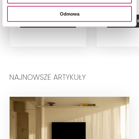
Odmowa
ZOBACZ PRODUKT
ZOBACZ P
NAJNOWSZE ARTYKUŁY