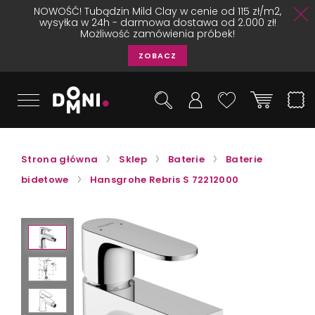
NOWOŚĆ! Tubądzin Mild Clay w cenie od 115 zł/m2,
wysyłka w 24h - darmowa dostawa od 2.000 zł!
Możliwość zamówienia próbek!
ZOBACZ
Strona główna
Sklep
Baterie
Baterie
bidetowe
Hansgrohe Rebris S 72212000