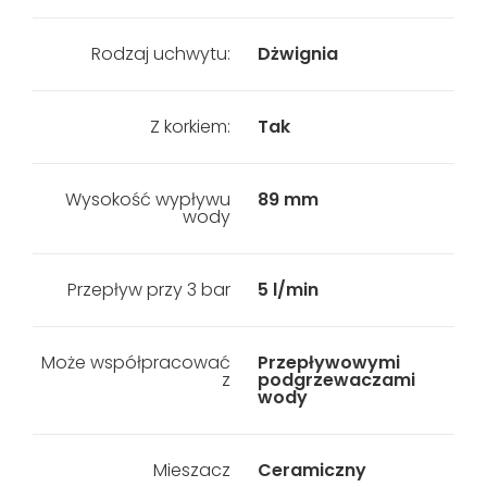
Rodzaj uchwytu:
Dżwignia
Z korkiem:
Tak
Wysokość wypływu
89 mm
wody
Przepływ przy 3 bar
5 l/min
Może współpracować
Przepływowymi
z
podgrzewaczami
wody
Mieszacz
Ceramiczny