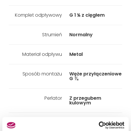
Komplet odpływowy
G 1 ¼ z cięgłem
Strumień
Normalny
Materiał odpływu
Metal
Sposób montażu
Węże przyłączeniowe
G ⅜
Perlator
Z przegubem
kulowym