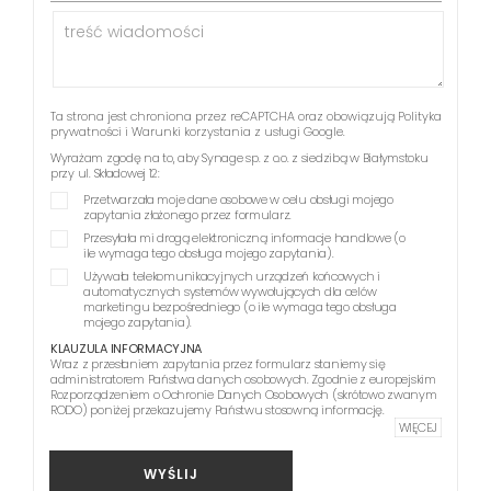
Ta strona jest chroniona przez reCAPTCHA oraz obowiązują
Polityka
prywatności
i
Warunki korzystania z usługi
Google.
Wyrażam zgodę na to, aby Synage sp. z o.o. z siedzibą w Białymstoku
przy ul. Składowej 12:
Przetwarzała moje dane osobowe w celu obsługi mojego
zapytania złożonego przez formularz.
Przesyłała mi drogą elektroniczną informacje handlowe (o
ile wymaga tego obsługa mojego zapytania).
Używała telekomunikacyjnych urządzeń końcowych i
automatycznych systemów wywołujących dla celów
marketingu bezpośredniego (o ile wymaga tego obsługa
mojego zapytania).
KLAUZULA INFORMACYJNA
Wraz z przesłaniem zapytania przez formularz staniemy się
administratorem Państwa danych osobowych. Zgodnie z europejskim
Rozporządzeniem o Ochronie Danych Osobowych (skrótowo zwanym
RODO) poniżej przekazujemy Państwu stosowną informację.
WIĘCEJ
WYŚLIJ